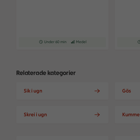
Receptet tar Under 60 min att tillaga
Under 60 min
Receptet har Medel svårighetsgrad
Medel
Re
Relaterade kategorier
Sik i ugn
Gös
Skrei i ugn
Kumme
Pastramigös
Göstimbal 