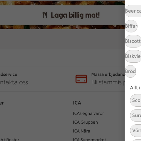
Beer c
Biffar
Biscott
Biskvie
Bröd
dservice
Massa erbjudanden
ntakta oss
Bli stammis på IC
Allt
Sco
er
ICA
ICAs egna varor
Sur
ICA Gruppen
Vör
ICA Nära
h tjänster
ICA Supermarket