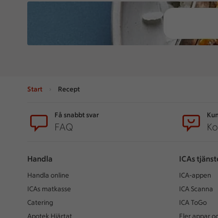
Start
Recept
Sidfot
Få snabbt svar
Kun
FAQ
Ko
Handla
ICAs tjänst
Handla online
ICA-appen
ICAs matkasse
ICA Scanna
Catering
ICA ToGo
Apotek Hjärtat
Fler appar oc