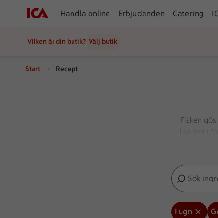
Handla online
Erbjudanden
Catering
I
Vilken är din butik?
Välj butik
Start
Recept
Fisken gös 
lika bra i 
olika örte
Sök ingredien
Inga förslag
I ugn
G