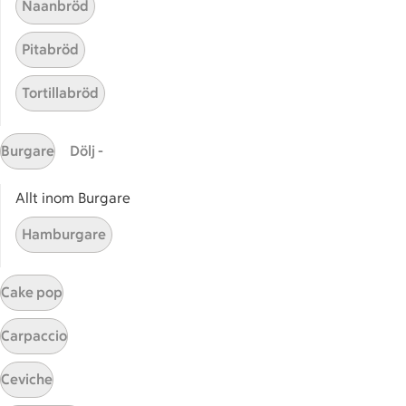
Naanbröd
Pitabröd
Tortillabröd
Burgare
Dölj -
Allt inom Burgare
Hamburgare
Start
Sidfot
Cake pop
Få snabbt svar
FAQ
Carpaccio
Kundservice
Ceviche
Kontakta oss