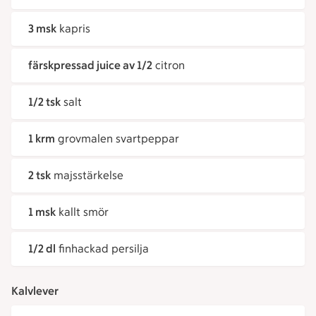
3 msk
kapris
färskpressad juice av 1/2
citron
1/2 tsk
salt
1 krm
grovmalen svartpeppar
2 tsk
majsstärkelse
1 msk
kallt smör
1/2 dl
finhackad persilja
Kalvlever