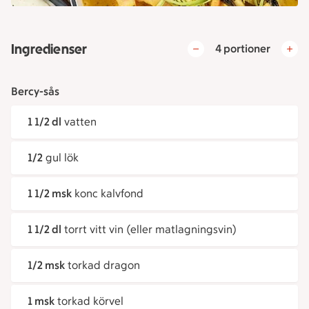
Ingredienser
4 portioner
Bercy-sås
1 1/2 dl
vatten
1/2
gul lök
1 1/2 msk
konc kalvfond
1 1/2 dl
torrt vitt vin (eller matlagningsvin)
1/2 msk
torkad dragon
1 msk
torkad körvel