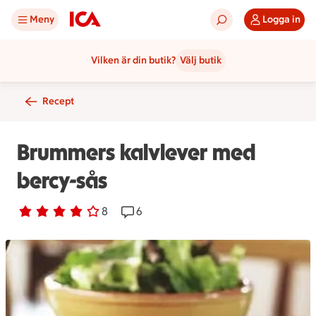
Meny
Logga in
Vilken är din butik?
Välj butik
Recept
Brummers kalvlever med
bercy-sås
Betyg 4 av 5.
8 personer har röstat
8
Receptet har 6 kommentarer
6