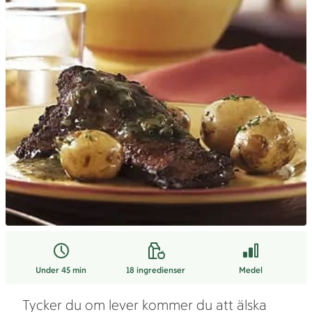
Under 45 min
18
ingredienser
Medel
Tycker du om lever kommer du att älska