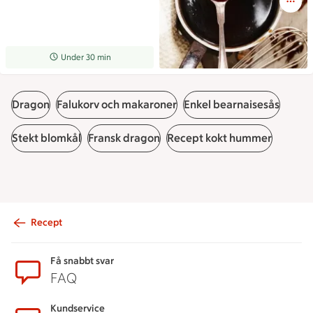
Receptet tar Under 30 min att tillaga
Under 30 min
Dragon
Falukorv och makaroner
Enkel bearnaisesås
Stekt blomkål
Fransk dragon
Recept kokt hummer
Recept
Sidfot
Få snabbt svar
FAQ
Kundservice