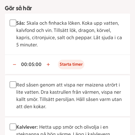
Gör så här
Sås:
Skala och finhacka löken. Koka upp vatten,
kalvfond och vin. Tillsätt lök, dragon, körvel,
kapris, citronjuice, salt och peppar. Låt sjuda i ca
5 minuter.
00:05:00
Starta timer
Red såsen genom att vispa ner maizena utrört i
lite vatten. Dra kastrullen från värmen, vispa ner
kallt smör. Tillsätt persiljan. Håll såsen varm utan
att den kokar.
Kalvlever:
Hetta upp smör och olivolja i en
stekpanna på hög värme. Lägg i kalvlevern,