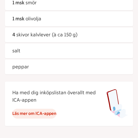
1 msk
smör
1 msk
olivolja
4
skivor kalvlever (à ca 150 g)
salt
peppar
Ha med dig inköpslistan överallt med
ICA-appen
Läs mer om ICA-appen