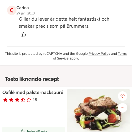
Carina
C
29 jan. 2010
Gillar du lever är detta helt fantastiskt och
smakar precis som på Brummers.
This site is protected by reCAPTCHA and the Google
Privacy Policy
and
Terms
of Service
apply.
Testa liknande recept
Oxfilé med palsternackspuré
Oxfilé med palsternackspuré
18
Betyg 3.4 av 5.
18 personer har röstat
Receptet tar Under 60 min att tillaga
Under 60 min