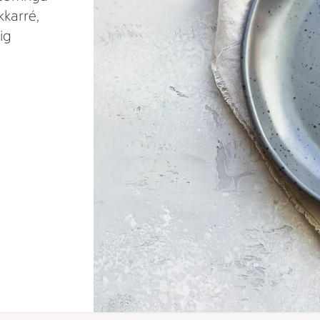
kkarré,
ig