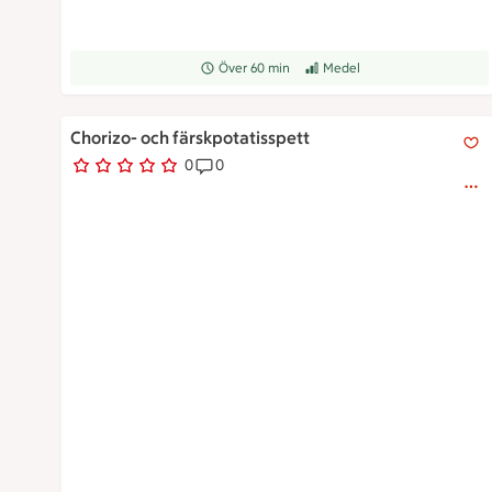
Receptet tar Över 60 min att tillaga
Över 60 min
Receptet har Medel svårighetsg
Medel
Chorizo- och färskpotatisspett
Chorizo- och färskpotatisspett
0
0
0 personer har röstat
Receptet har 0 kommentarer