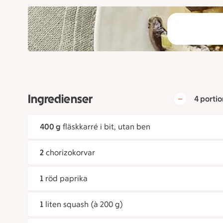
Ingredienser
4 portio
400 g
fläskkarré i bit, utan ben
2
chorizokorvar
1
röd paprika
1
liten squash (à 200 g)