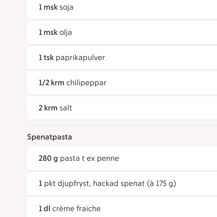
1 msk
soja
1 msk
olja
1 tsk
paprikapulver
1/2 krm
chilipeppar
2 krm
salt
Spenatpasta
280 g
pasta t ex penne
1
pkt djupfryst, hackad spenat (à 175 g)
1 dl
crème fraiche