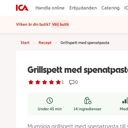
Handla online
Erbjudanden
Catering
I
Vilken är din butik?
Välj butik
Start
Recept
Grillspett med spenatpasta
Grillspett med spenatpas
Betyg 5 av 5.
1 personer har röstat
1
Receptet har 0 kommentare
0
Under 45 min
14
ingredienser
Med
Mumsiga grillspett med spenatpasta till