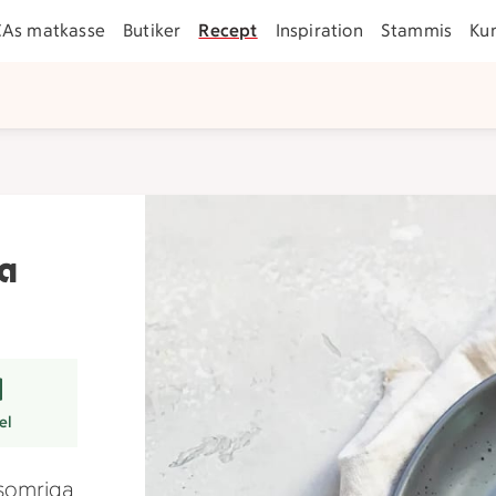
CAs matkasse
Butiker
Recept
Inspiration
Stammis
Ku
ta
r
el
 somriga