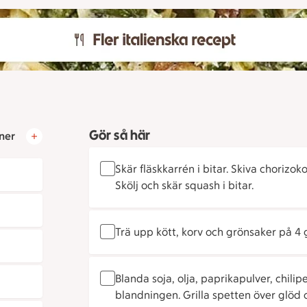
Gör så här
ner
Skär fläskkarrén i bitar. Skiva chorizoko
Skölj och skär squash i bitar.
Trä upp kött, korv och grönsaker på 4 gr
Blanda soja, olja, paprikapulver, chili
blandningen. Grilla spetten över glöd c