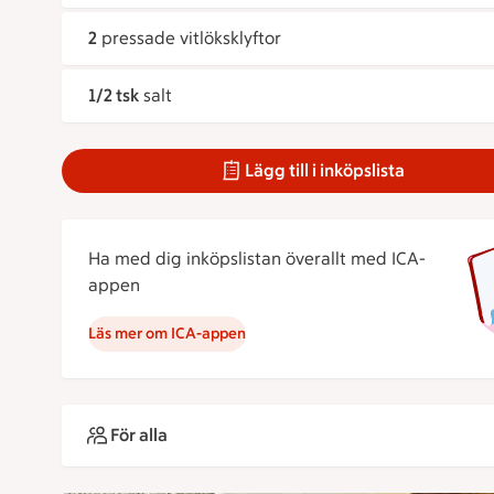
2
pressade vitlöksklyftor
1/2 tsk
salt
Lägg till i inköpslista
Ha med dig inköpslistan överallt med ICA-
appen
Läs mer om ICA-appen
För alla