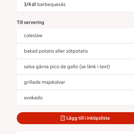
3/4 dl
barbequesås
Till servering
coleslaw
bakad potatis eller sötpotatis
salsa gärna pico de gallo (se länk i text)
grillade majskolvar
avokado
Lägg till i inköpslista