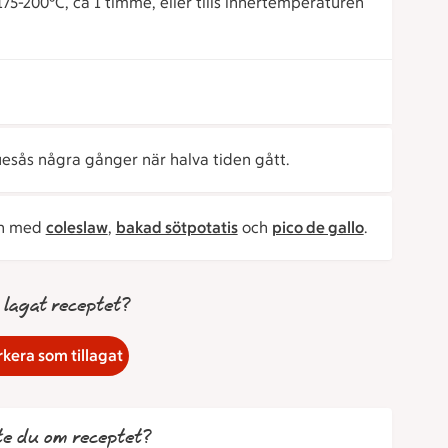
75-200°C, ca 1 timme, eller tills innertemperaturen
sås några gånger när halva tiden gått.
en med
coleslaw
,
bakad sötpotatis
och
pico de gallo
.
 lagat receptet?
kera som tillagat
te du om receptet?