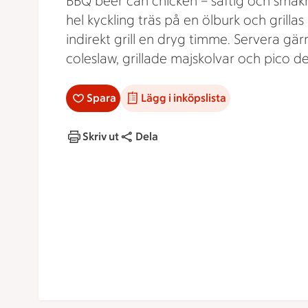
BBQ beer can chicken – saftig och smakr
hel kyckling träs på en ölburk och grillas
indirekt grill en dryg timme. Servera gä
coleslaw, grillade majskolvar och pico de
Spara
Lägg i inköpslista
Skriv ut
Dela