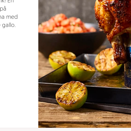
ik! En
 på
rna med
 gallo.