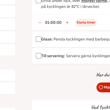
Grilla under lock, över
indirekt värme,
1
på kycklingen är 82°C i lårvecket.
01:00:00
Starta timer
Glaze:
Pensla kycklingen med barbeque
Till servering:
Servera gärna kyckling
Har du
Mar
Vad tyck