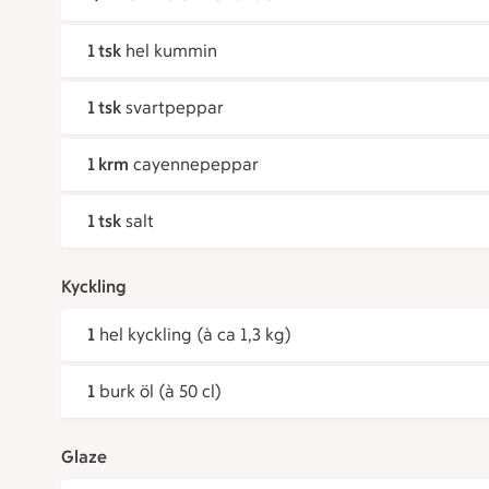
1 tsk
hel kummin
1 tsk
svartpeppar
1 krm
cayennepeppar
1 tsk
salt
Kyckling
1
hel kyckling (à ca 1,3 kg)
1
burk öl (à 50 cl)
Glaze