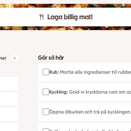
Gör så här
ner
Rub:
Mortla alla ingredienser till rubbe
Kyckling:
Gnid in kryddorna runt om och
Öppna ölburken och trä på kycklingen.