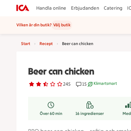
Handla online
Erbjudanden
Catering
I
Vilken är din butik?
Välj butik
Start
Recept
Beer can chicken
Beer can chicken
Klimartsmart
Betyg 2.6 av 5.
245 personer har röstat
245
Receptet har 15 komment
15
Receptet är ett klima
Över 60 min
16
ingredienser
Med