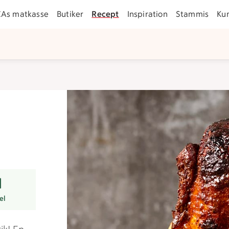
CAs matkasse
Butiker
Recept
Inspiration
Stammis
Ku
arer
rtsmart val.
el