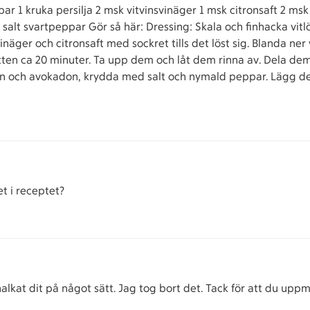
par 1 kruka persilja 2 msk vitvinsvinäger 1 msk citronsaft 2 msk 
alt svartpeppar Gör så här: Dressing: Skala och finhacka vitlö
inäger och citronsaft med sockret tills det löst sig. Blanda ner vit
ten ca 20 minuter. Ta upp dem och låt dem rinna av. Dela dem f
en och avokadon, krydda med salt och nymald peppar. Lägg de
t i receptet?
alkat dit på något sätt. Jag tog bort det. Tack för att du up