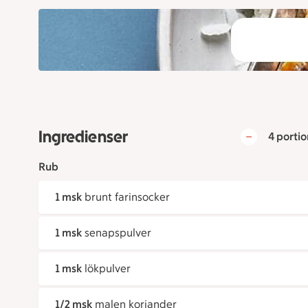
Ingredienser
4 portio
Rub
1 msk
brunt farinsocker
1 msk
senapspulver
1 msk
lökpulver
1/2 msk
malen koriander