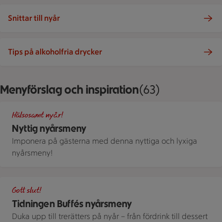
Snittar till nyår
Tips på alkoholfria drycker
Menyförslag och inspiration
Visar 63 stycken
(63)
Tallrik med skaldjur och ärtguacamle på ett nyårsdukat bord
Hälsosamt nyår!
Nyttig nyårsmeny
Imponera på gästerna med denna nyttiga och lyxiga
nyårsmeny!
En person håller i en tallrik med bakad blomkål med belugalin
Gott slut!
Tidningen Buffés nyårsmeny
Duka upp till trerätters på nyår – från fördrink till dessert