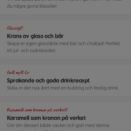
du några givna klassiker.
Glasskrans med färska hallon och hyvlad choklad.
Glassigt!
Krans av glass och bär
Skapa er egen glasstårta med bär och choklad! Perfekt
till jul- och nyårsbordet.
Massor av färglada drinkar i olika färger och glas och ett fat m
Gott nytt år
Sprakande och goda drinkrecept
Skåla in det nya året med en bubblig och festlig drink.
Kokt karamell, med konsistens tjock som sirap, ringlandes ner 
Karamell som kronan på verket!
Karamell som kronan på verket
Gör din dessert både vacker och god med denna