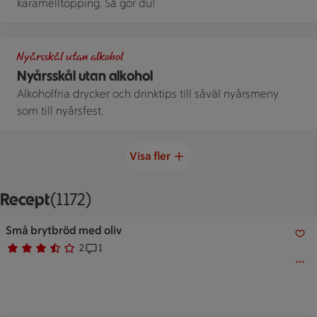
karamelltopping. Så gör du!
Två champagneglas med mousserande dryck skålar.
Nyårsskål utan alkohol
Nyårsskål utan alkohol
Alkoholfria drycker och drinktips till såväl nyårsmeny
som till nyårsfest.
Visa fler
Recept
Visar 1172 stycken
(1172)
Små brytbröd med oliv
Små brytbröd med oliv
2
1
Betyg 3.5 av 5.
2 personer har röstat
Receptet har 1 kommentarer