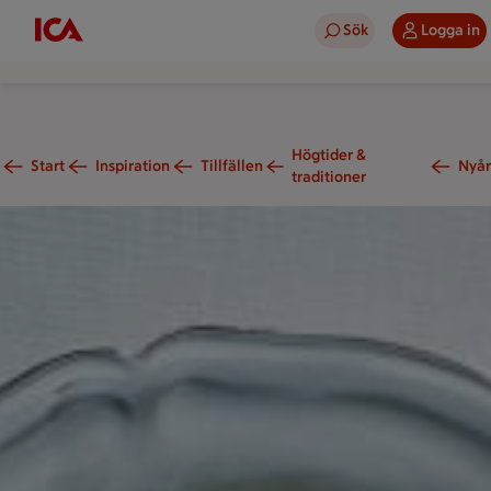
Sök
Logga in
Högtider &
Start
Inspiration
Tillfällen
Nyår
traditioner
n tallrik med torskrygg, räkor och dillsmör står på ett bord b