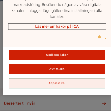
marknadsföring. Besöker du någon av våra digitala
Gott & lyxigt!
kanaler i inloggat läge gäller dina inställningar i alla
kanaler.
Nyårsmeny
Läs mer om kakor på ICA
Här hittar du inspiration till årets festligaste
middag! Allt från färdiga menyförslag till hur
du själv komponerar en festlig meny.
Godkänn kakor
Skräddarsy din nyårsmeny
Avvisa alla
Perfekt torskrygg på nyår
Anpassa val
Desserter till nyår