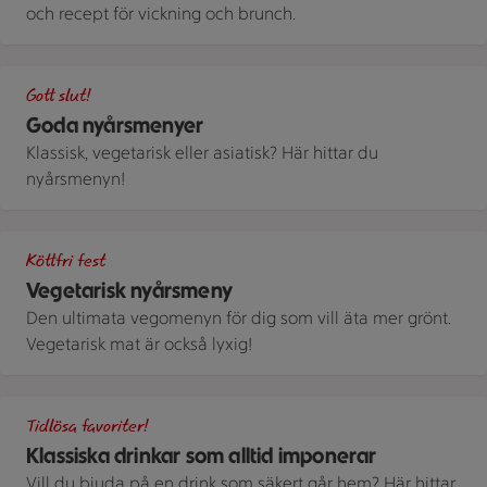
och recept för vickning och brunch.
En förrätt av apelsin, blodgrape och fänkål toppad med burra
Gott slut!
Goda nyårsmenyer
Klassisk, vegetarisk eller asiatisk? Här hittar du
nyårsmenyn!
Rödbeta, srirachadressing och getyoghurt
Köttfri fest
Vegetarisk nyårsmeny
Den ultimata vegomenyn för dig som vill äta mer grönt.
Vegetarisk mat är också lyxig!
Två låga drinkglas fyllda med drinken negroni och dekorerad
Tidlösa favoriter!
Klassiska drinkar som alltid imponerar
Vill du bjuda på en drink som säkert går hem? Här hittar