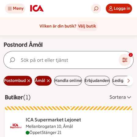
Meny
Logga in
Vilken är din butik?
Välj butik
Postnord Åmål
Sök på ort eller tjänst
2
Postombud
Åmål
Handla online
Erbjudanden
Lediga jobb
Butiker
Visar 1 stycken
(1)
Sortera
ICA Supermarket Lejonet
Mellanbrogatan 10, Åmål
ICA Supermarket Lejonet är öppen nu, stänger klo
Öppet
Stänger 21