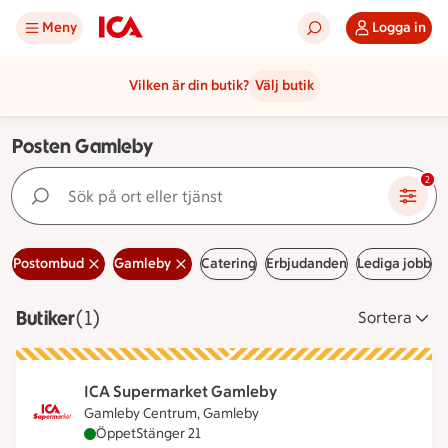
Meny
Logga in
Vilken är din butik?
Välj butik
Posten Gamleby
Sök på ort eller tjänst
2
Postombud
Gamleby
Catering
Erbjudanden
Lediga jobb
Butiker
Visar 1 stycken
(1)
Sortera
ICA Supermarket Gamleby
Gamleby Centrum, Gamleby
ICA Supermarket Gamleby är öppen nu, stänger k
Öppet
Stänger 21