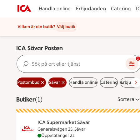
Handla online
Erbjudanden
Catering
I
Vilken är din butik?
Välj butik
ICA Sävar Posten
Sök på ort eller tjänst
2
Postombud
Sävar
Handla online
Catering
Erbjudan
Butiker
Visar 1 stycken
(1)
Sortera
ICA Supermarket Sävar
Generalsvägen 25, Sävar
ICA Supermarket Sävar är öppen nu, stänger 
Öppet
Stänger 21