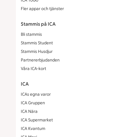
ICA ToGo
Fler appar och tjänster
Stammis på ICA
Bli stammis
Stammis Student
Stammis Husdjur
Partnererbjudanden
Våra ICA-kort
ICA
ICAs egna varor
ICA Gruppen
ICA Nära
ICA Supermarket
ICA Kvantum