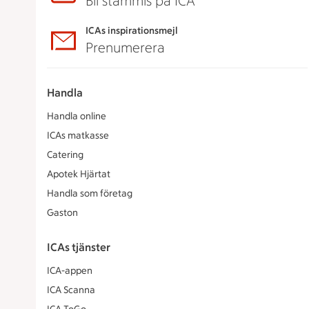
Bli stammis på ICA
ICAs inspirationsmejl
Prenumerera
Handla
Handla online
ICAs matkasse
Catering
Apotek Hjärtat
Handla som företag
Gaston
ICAs tjänster
ICA-appen
ICA Scanna