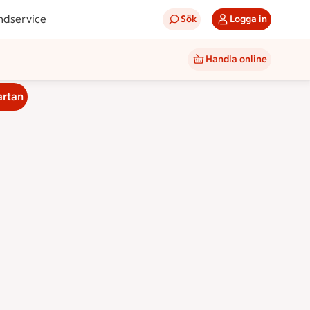
ndservice
Sök
Logga in
Handla online
artan