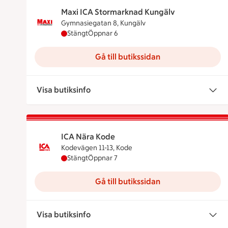
Maxi ICA Stormarknad Kungälv
Gymnasiegatan 8, Kungälv
Maxi ICA Stormarknad Kungälv har stängt, ö
Stängt
Öppnar 6
Gå till butikssidan
Visa butiksinfo
ICA Nära Kode
Kodevägen 11-13, Kode
ICA Nära Kode har stängt, öppnar klockan 7
Stängt
Öppnar 7
Gå till butikssidan
Visa butiksinfo