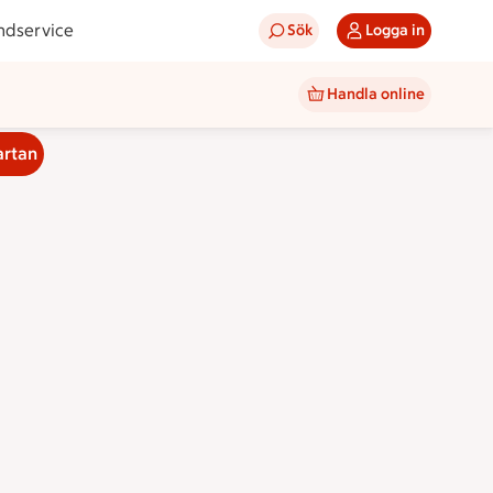
ndservice
Sök
Logga in
Handla online
artan