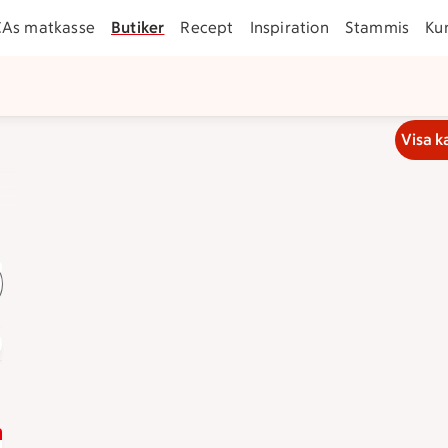
CAs matkasse
Butiker
Recept
Inspiration
Stammis
Ku
Visa k
ombud och hanterar brev, paket och andra försändelser via
m
anden
Handla online som företag
Matkasse