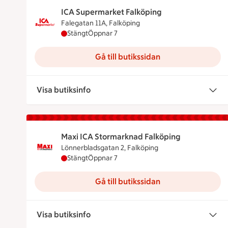
ICA Supermarket Falköping
Falegatan 11A, Falköping
ICA Supermarket Falköping har stängt, öppna
Stängt
Öppnar 7
Gå till butikssidan
Visa butiksinfo
Maxi ICA Stormarknad Falköping
Lönnerbladsgatan 2, Falköping
Maxi ICA Stormarknad Falköping har stängt, 
Stängt
Öppnar 7
Gå till butikssidan
Visa butiksinfo