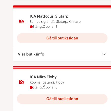
ICA Matfocus, Slutarp
Samuels gränd 1, Slutarp, Kinnarp
ICA Matfocus, Slutarp har stängt, öppnar klo
Stängt
Öppnar 8
Gå till butikssidan
Visa butiksinfo
ICA Nära Floby
Köpmangatan 2, Floby
ICA Nära Floby har stängt, öppnar klockan 8
Stängt
Öppnar 8
Gå till butikssidan