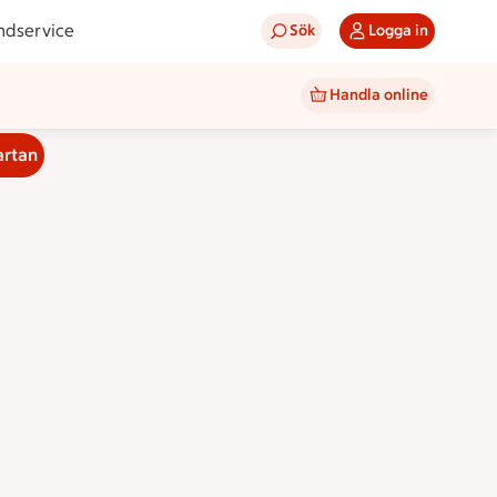
ndservice
Sök
Logga in
Handla online
artan