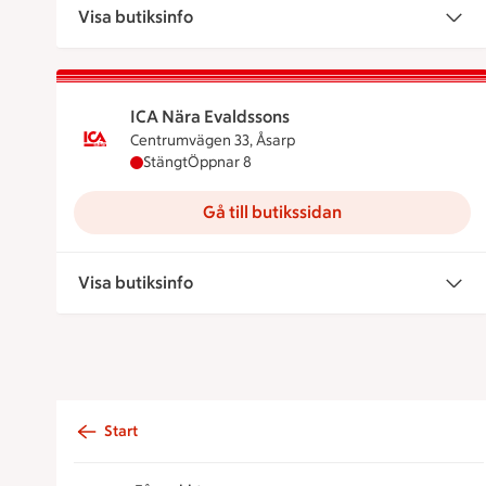
Visa butiksinfo
ICA Nära Evaldssons
Centrumvägen 33, Åsarp
ICA Nära Evaldssons har stängt, öppnar kloc
Stängt
Öppnar 8
Gå till butikssidan
Visa butiksinfo
Start
Sidfot