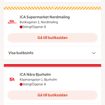
ICA Supermarket Nordmaling
Butiksgatan 2, Nordmaling
ICA Supermarket Nordmaling har stängt, öppnar 
Stängt
Öppnar 8
Gå till butikssidan
Visa butiksinfo
ICA Nära Bjurholm
Köpmangatan 1, Bjurholm
ICA Nära Bjurholm har stängt, öppnar klockan 8
Stängt
Öppnar 8
Gå till butikssidan