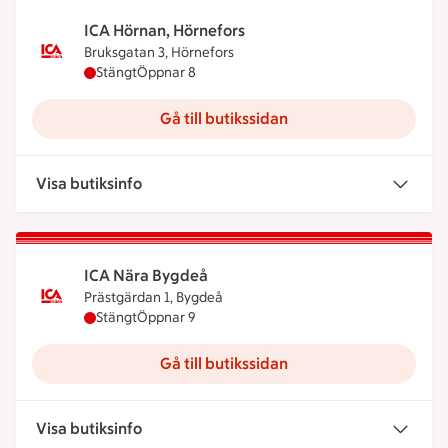
ICA Hörnan, Hörnefors
Bruksgatan 3, Hörnefors
ICA Hörnan, Hörnefors har stängt, öppnar klockan
Stängt
Öppnar 8
Gå till butikssidan
Visa butiksinfo
ICA Nära Bygdeå
Prästgärdan 1, Bygdeå
ICA Nära Bygdeå har stängt, öppnar klockan 9
Stängt
Öppnar 9
Gå till butikssidan
Visa butiksinfo