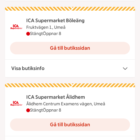
ICA Supermarket Böleäng
Fruktvägen 1., Umeå
ICA Supermarket Böleäng har stängt, öppnar kloc
Stängt
Öppnar 8
Gå till butikssidan
Visa butiksinfo
ICA Supermarket Ålidhem
Ålidhem Centrum Examens vägen, Umeå
ICA Supermarket Ålidhem har stängt, öppnar kloc
Stängt
Öppnar 8
Gå till butikssidan