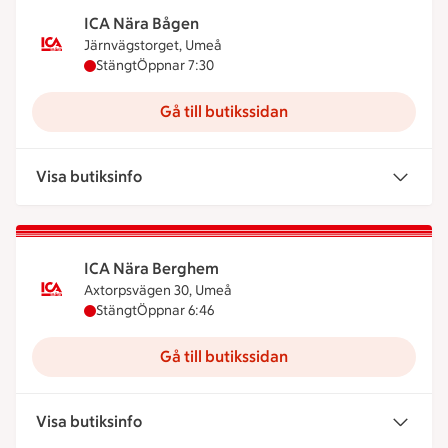
ICA Nära Bågen
Järnvägstorget, Umeå
ICA Nära Bågen har stängt, öppnar klockan 7:30
Stängt
Öppnar 7:30
Gå till butikssidan
Visa butiksinfo
ICA Nära Berghem
Axtorpsvägen 30, Umeå
ICA Nära Berghem har stängt, öppnar klockan 6:4
Stängt
Öppnar 6:46
Gå till butikssidan
Visa butiksinfo