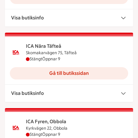
Visa butiksinfo
ICA Nära Täfteå
Skomakarvägen 75, Täfteå
ICA Nära Täfteå har stängt, öppnar klockan 9
Stängt
Öppnar 9
Gå till butikssidan
Visa butiksinfo
ICA Fyren, Obbola
Kyrkvägen 22, Obbola
ICA Fyren, Obbola har stängt, öppnar klockan 9
Stängt
Öppnar 9