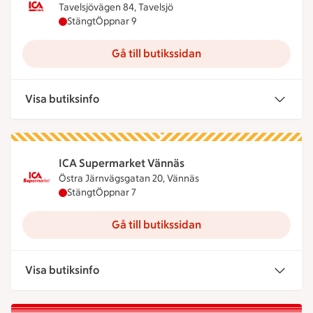
Tavelsjövägen 84, Tavelsjö
ICA Nära Matboa har stängt, öppnar klockan 9
Stängt
Öppnar 9
Gå till butikssidan
Visa butiksinfo
ICA Supermarket Vännäs
Östra Järnvägsgatan 20, Vännäs
ICA Supermarket Vännäs har stängt, öppnar klock
Stängt
Öppnar 7
Gå till butikssidan
Visa butiksinfo