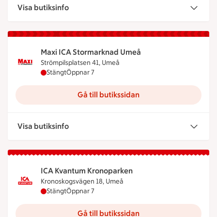
Visa butiksinfo
Maxi ICA Stormarknad Umeå
Strömpilsplatsen 41, Umeå
Maxi ICA Stormarknad Umeå har stängt, öppnar k
Stängt
Öppnar 7
Gå till butikssidan
Visa butiksinfo
ICA Kvantum Kronoparken
Kronoskogsvägen 18, Umeå
ICA Kvantum Kronoparken har stängt, öppnar kloc
Stängt
Öppnar 7
Gå till butikssidan