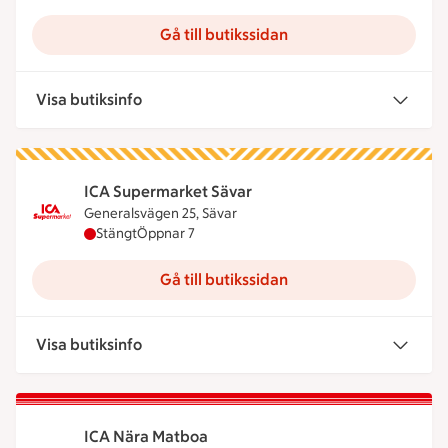
Gå till butikssidan
Visa butiksinfo
ICA Supermarket Sävar
Generalsvägen 25, Sävar
ICA Supermarket Sävar har stängt, öppnar klockan
Stängt
Öppnar 7
Gå till butikssidan
Visa butiksinfo
ICA Nära Matboa