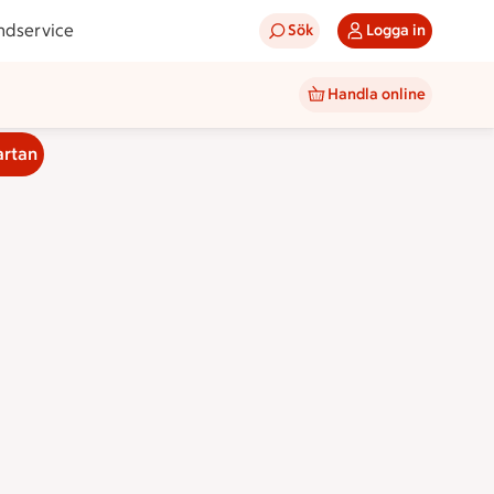
ndservice
Sök
Logga in
Handla online
artan