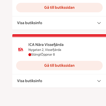
Gå till butikssidan
Visa butiksinfo
ICA Nära Vissefjärda
Nygatan 2, Vissefjärda
ICA Nära Vissefjärda har stängt, öppnar kloc
Stängt
Öppnar 8
Gå till butikssidan
Visa butiksinfo