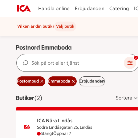
Handla online
Erbjudanden
Catering
I
Vilken är din butik?
Välj butik
Postnord Emmaboda
Sök på ort eller tjänst
2
Postombud
Emmaboda
Erbjudanden
Butiker
Visar 2 stycken
(2)
Sortera
ICA Nära Lindås
Södra Lindåsgatan 25, Lindås
ICA Nära Lindås har stängt, öppnar klockan 7
Stängt
Öppnar 7