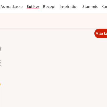
CAs matkasse
Butiker
Recept
Inspiration
Stammis
Ku
Visa k
b
ockan 8