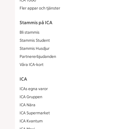
ICA ToGo
Fler appar och tjänster
Stammis på ICA
Bli stammis
Stammis Student
Stammis Husdjur
Partnererbjudanden
Våra ICA-kort
ICA
ICAs egna varor
ICA Gruppen
ICA Nära
ICA Supermarket
ICA Kvantum