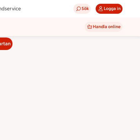
ndservice
Sök
Logga in
Handla online
artan