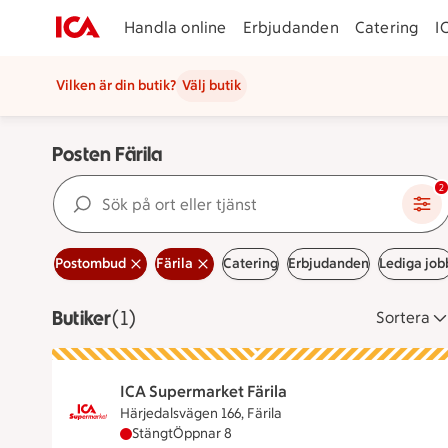
Handla online
Erbjudanden
Catering
I
Vilken är din butik?
Välj butik
Posten Färila
Sök på ort eller tjänst
2
Postombud
Färila
Catering
Erbjudanden
Lediga job
Butiker
Visar 1 stycken
(1)
Sortera
ICA Supermarket Färila
Härjedalsvägen 166, Färila
ICA Supermarket Färila har stängt, öppnar kl
Stängt
Öppnar 8