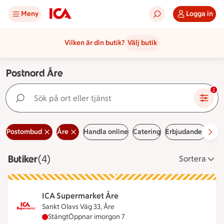
Meny
Logga in
Vilken är din butik?
Välj butik
Postnord Åre
Sök på ort eller tjänst
2
Postombud
Åre
Handla online
Catering
Erbjudanden
Led
Butiker
Visar 4 stycken
(4)
Sortera
ICA Supermarket Åre
Sankt Olavs Väg 33, Åre
ICA Supermarket Åre har stängt idag, öppnar imo
Stängt
Öppnar imorgon 7