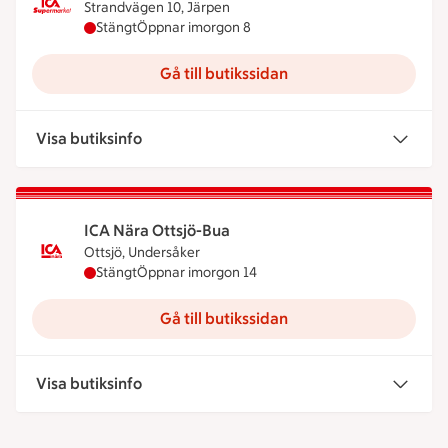
Strandvägen 10, Järpen
ICA Supermarket Järpen har stängt idag, öppnar 
Stängt
Öppnar imorgon 8
Gå till butikssidan
Visa butiksinfo
ICA Nära Ottsjö-Bua
Ottsjö, Undersåker
ICA Nära Ottsjö-Bua har stängt idag, öppnar imor
Stängt
Öppnar imorgon 14
Gå till butikssidan
Visa butiksinfo