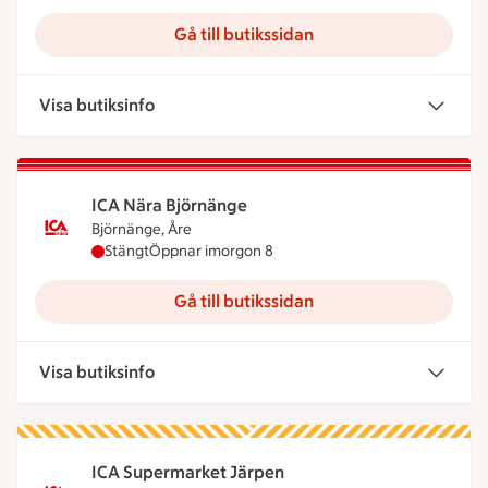
Gå till butikssidan
Visa butiksinfo
ICA Nära Björnänge
Björnänge, Åre
ICA Nära Björnänge har stängt idag, öppnar imor
Stängt
Öppnar imorgon 8
Gå till butikssidan
Visa butiksinfo
ICA Supermarket Järpen