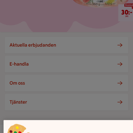
30 kr/st
30:-
/st
Aktuella erbjudanden
E-handla
Om oss
Tjänster
ICA Supermarket Lejonet