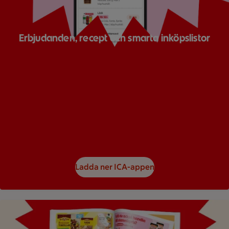
Erbjudanden, recept och smarta inköpslistor
Ladda ner ICA-appen
Bild på ett reklamblad