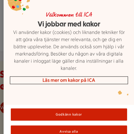
Mellanbrogatan 10, Åmål
ICA Supermarket Lejonet är öppen nu, stänger k
Öppet
Stänger 21
Välkommen till ICA
Vi jobbar med kakor
Hitta hit
0532 608660
Mejla butiken
Vi använder kakor (cookies) och liknande tekniker för
att göra våra tjänster mer relevanta, och ge dig en
Mer butiksinfo
bättre upplevelse. De används också som hjälp i vår
marknadsföring. Besöker du någon av våra digitala
kanaler i inloggat läge gäller dina inställningar i alla
Veckans reklamblad
kanaler.
Se våra aktuella
Läs mer om kakor på ICA
erbjudanden
Veckans reklamblad
Godkänn kakor
Avvisa alla