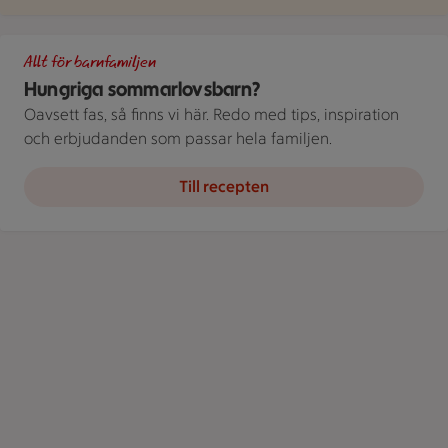
Delad bild av en person som dricker ur ett glas och en annan s
Allt för barnfamiljen
Hungriga sommarlovsbarn?
Oavsett fas, så finns vi här. Redo med tips, inspiration
och erbjudanden som passar hela familjen.
Till recepten