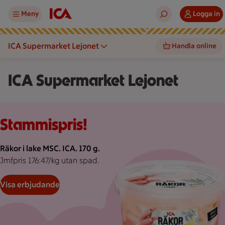
Meny
Logga in
ICA Supermarket Lejonet
Handla online
ICA Supermarket Lejonet
Rosa bakgrund med rosa pond.
Stammispris!
Räkor i lake MSC. ICA. 170 g.
Jmfpris 176:47/kg utan spad.
Visa erbjudande