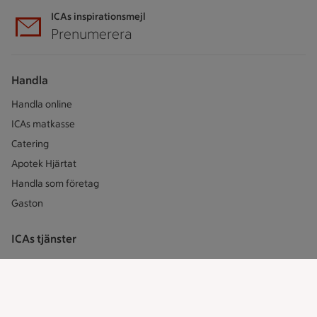
ICAs inspirationsmejl
Prenumerera
Handla
Handla online
ICAs matkasse
Catering
Apotek Hjärtat
Handla som företag
Gaston
ICAs tjänster
ICA-appen
ICA Scanna
ICA ToGo