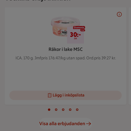
Bildspel med 5 bilder.
30 kr/st
30:-
/st
Räkor i lake MSC
ICA. 170 g.
Jmfpris 176:47/kg utan spad. Ord.pris 39:27 kr.
Lägg i inköpslista
Visar bild 1 av 5
Bild 1 av 5
Bild 2 av 5
Bild 3 av 5
Bild 4 av 5
Bild 5 av 5
Visa alla erbjudanden