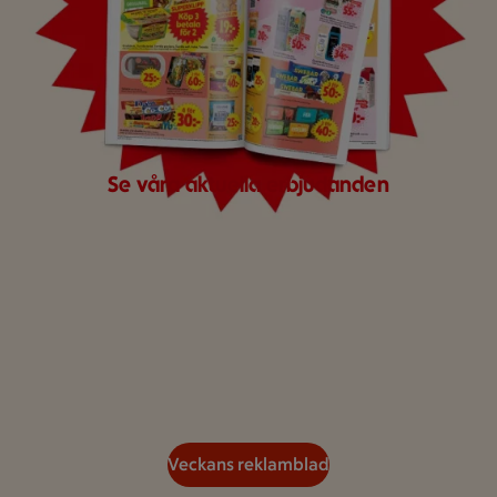
Se våra aktuella erbjudanden
Veckans reklamblad