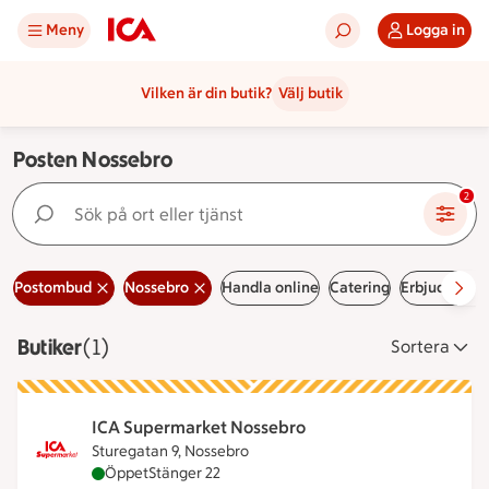
Meny
Logga in
Vilken är din butik?
Välj butik
Posten Nossebro
Sök på ort eller tjänst
2
Postombud
Nossebro
Handla online
Catering
Erbjudanden
Butiker
Visar 1 stycken
(1)
Sortera
ICA Supermarket Nossebro
Sturegatan 9, Nossebro
ICA Supermarket Nossebro är öppen nu, stänger k
Öppet
Stänger 22