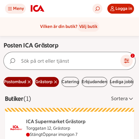
Meny
Logga in
Vilken är din butik?
Välj butik
Posten ICA Grästorp
Sök på ort eller tjänst
2
Postombud
Grästorp
Catering
Erbjudanden
Lediga jobb
Butiker
Visar 1 stycken
(1)
Sortera
ICA Supermarket Grästorp
Torggatan 12, Grästorp
ICA Supermarket Grästorp har stängt idag, öppna
Stängt
Öppnar imorgon 7