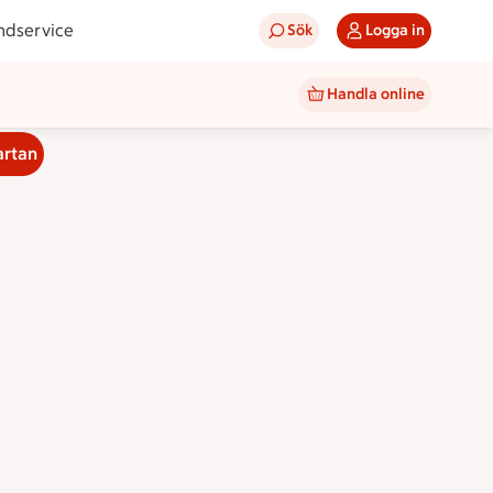
ndservice
Sök
Logga in
Handla online
artan