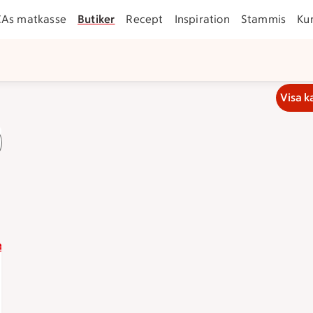
CAs matkasse
Butiker
Recept
Inspiration
Stammis
Ku
Visa k
klockan 21