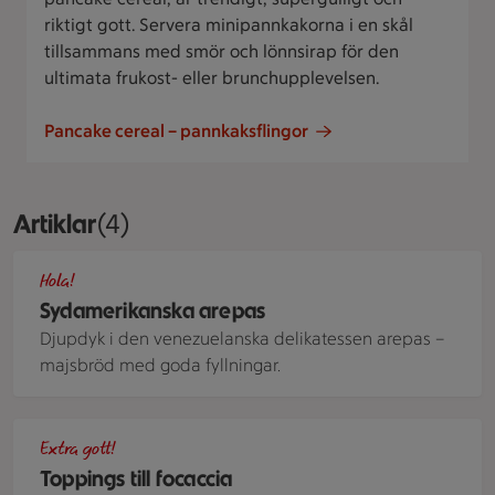
riktigt gott. Servera minipannkakorna i en skål
tillsammans med smör och lönnsirap för den
ultimata frukost- eller brunchupplevelsen.
Pancake cereal – pannkaksflingor
Artiklar
Visar 4 stycken
(4)
Arepas med chokladstuvade bönor och fetaost
Hola!
Sydamerikanska arepas
Djupdyk i den venezuelanska delikatessen arepas –
majsbröd med goda fyllningar.
focaccia toppad med vindruvor och rosmarin på en plåt.
Extra gott!
Toppings till focaccia