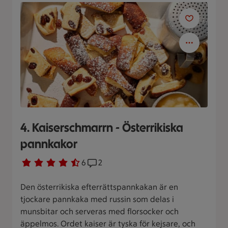
4. Kaiserschmarrn - Österrikiska
pannkakor
Betyg 4.2 av 5.
6 personer har röstat
6
Receptet har 2 kommentarer
2
Den österrikiska efterrättspannkakan är en
tjockare pannkaka med russin som delas i
munsbitar och serveras med florsocker och
äppelmos. Ordet kaiser är tyska för kejsare, och