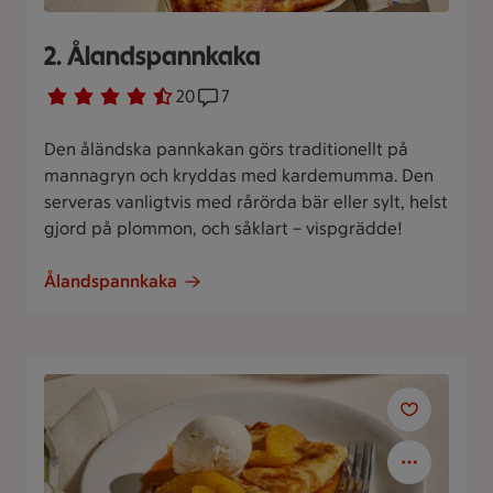
2. Ålandspannkaka
Betyg 4.3 av 5.
20 personer har röstat
20
Receptet har 7 kommentarer
7
Den åländska pannkakan görs traditionellt på
mannagryn och kryddas med kardemumma. Den
serveras vanligtvis med rårörda bär eller sylt, helst
gjord på plommon, och såklart – vispgrädde!
Ålandspannkaka