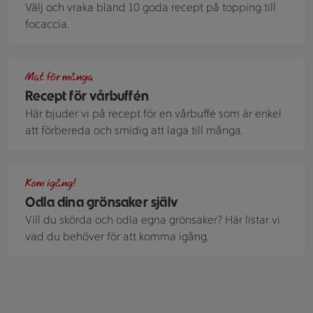
Välj och vraka bland 10 goda recept på topping till
focaccia.
ett fat med rostade grönsaker och mozzarella
Mat för många
Recept för vårbuffén
Här bjuder vi på recept för en vårbuffé som är enkel
att förbereda och smidig att laga till många.
Hylla och bord med jord, blomkrukor och andra odlingspryla
Kom igång!
Odla dina grönsaker själv
Vill du skörda och odla egna grönsaker? Här listar vi
vad du behöver för att komma igång.