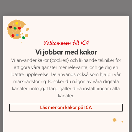
8 söta pannkakor
Välkommen till ICA
Vi jobbar med kakor
Vi använder kakor (cookies) och liknande tekniker för
att göra våra tjänster mer relevanta, och ge dig en
bättre upplevelse. De används också som hjälp i vår
marknadsföring. Besöker du någon av våra digitala
kanaler i inloggat läge gäller dina inställningar i alla
kanaler.
Läs mer om kakor på ICA
1. Roti – Thailändska pannkakor
Betyg 4.5 av 5.
13 personer har röstat
13
Receptet har 4 kommentarer
4