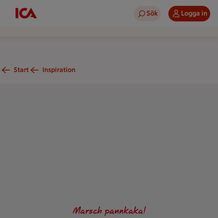
Sök
Logga in
Start
Inspiration
Österrikiska efterrättspannkakan Kaiserschmarrn med russin 
Marsch pannkaka!