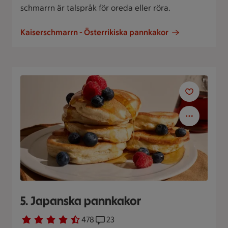
schmarrn är talspråk för oreda eller röra.
Kaiserschmarrn - Österrikiska pannkakor
5. Japanska pannkakor
Betyg 4.1 av 5.
478 personer har röstat
478
Receptet har 23 kommentarer
23