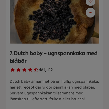
7. Dutch baby – ugnspannkaka med
blåbär
Betyg 4.7 av 5.
46 personer har röstat
46
Receptet har 12 kommentarer
12
Dutch baby är namnet på en fluffig ugnspannkaka,
här ett recept där vi gör pannkakan med blåbär.
Servera ugnspannkakan tillsammans med
lönnsirap till efterrätt, frukost eller brunch!