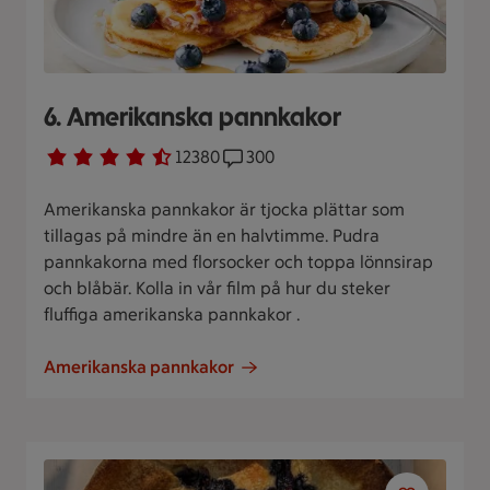
6. Amerikanska pannkakor
Betyg 4.2 av 5.
12380 personer har röstat
12380
Receptet har 300 kommentarer
300
Amerikanska pannkakor är tjocka plättar som
tillagas på mindre än en halvtimme. Pudra
pannkakorna med florsocker och toppa lönnsirap
och blåbär. Kolla in vår film på hur du steker
fluffiga amerikanska pannkakor .
Amerikanska pannkakor