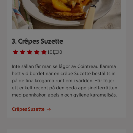
3. Crêpes Suzette
Betyg 4.9 av 5.
10 personer har röstat
10
Receptet har 0 kommentarer
0
Inte sällan får man se lågor av Cointreau flamma
hett vid bordet när en crêpe Suzette beställts in
på de fina krogarna runt om i världen. Här följer
ett enkelt recept på den goda apelsinefterrätten
med pannkakor, apelsin och gyllene karamellsås.
Crêpes Suzette