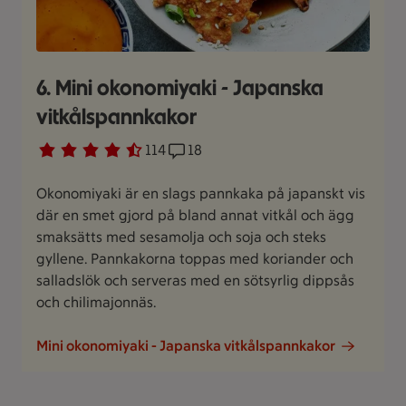
6. Mini okonomiyaki - Japanska
vitkålspannkakor
Betyg 4.5 av 5.
114 personer har röstat
114
Receptet har 18 kommentarer
18
Okonomiyaki är en slags pannkaka på japanskt vis
där en smet gjord på bland annat vitkål och ägg
smaksätts med sesamolja och soja och steks
gyllene. Pannkakorna toppas med koriander och
salladslök och serveras med en sötsyrlig dippsås
och chilimajonnäs.
Mini okonomiyaki - Japanska vitkålspannkakor