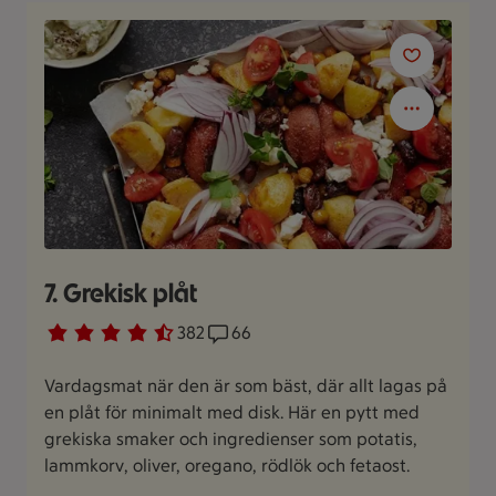
7. Grekisk plåt
Betyg 4.5 av 5.
382 personer har röstat
382
Receptet har 66 kommentarer
66
Vardagsmat när den är som bäst, där allt lagas på
en plåt för minimalt med disk. Här en pytt med
grekiska smaker och ingredienser som potatis,
lammkorv, oliver, oregano, rödlök och fetaost.