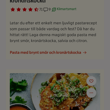
kronärtskocka
Klimartsmart
Betyg 4.4 av 5.
71 personer har röstat
71
Receptet har 9 kommentarer
9
Receptet är ett klimartsmart val.
Letar du efter ett enkelt men ljuvligt pastarecept
som passar till både vardag och fest? Då har du
hittat rätt! Laga denna magiskt goda pasta med
brynt smör, kronärtskocka, salvia och citron.
Pasta med brynt smör och kronärtskocka