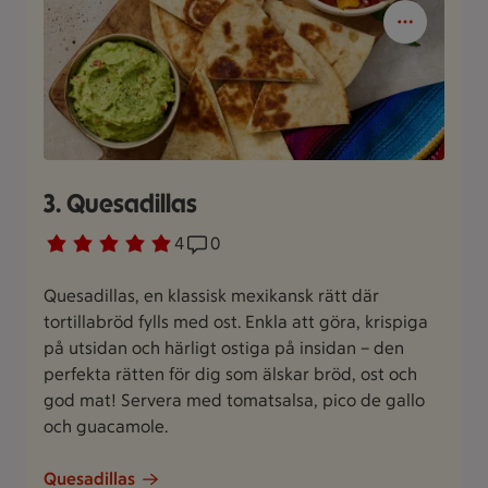
3. Quesadillas
Betyg 5 av 5.
4 personer har röstat
4
Receptet har 0 kommentarer
0
Quesadillas, en klassisk mexikansk rätt där
tortillabröd fylls med ost. Enkla att göra, krispiga
på utsidan och härligt ostiga på insidan – den
perfekta rätten för dig som älskar bröd, ost och
god mat! Servera med tomatsalsa, pico de gallo
och guacamole.
Quesadillas