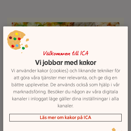
Välkommen till ICA
Vi jobbar med kakor
Vi använder kakor (cookies) och liknande tekniker för
att göra våra tjänster mer relevanta, och ge dig en
bättre upplevelse. De används också som hjälp i vår
marknadsföring. Besöker du någon av våra digitala
1. Pizza bianco med halloumi och
kanaler i inloggat läge gäller dina inställningar i alla
zucchini
kanaler.
Betyg 4.6 av 5.
45 personer har röstat
45
Receptet har 11 kommentarer
11
Läs mer om kakor på ICA
Med tortillabröd som pizzabotten går det på ett