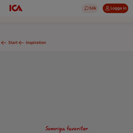
Sök
Logga in
Start
Inspiration
Två tortillapizzor toppade med zucchini, mandelspån och basil
Somriga favoriter