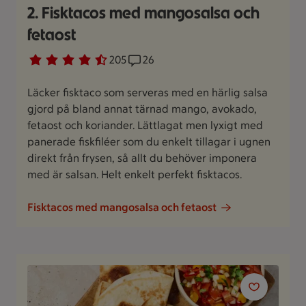
2. Fisktacos med mangosalsa och
fetaost
Betyg 4.6 av 5.
205 personer har röstat
205
Receptet har 26 kommentarer
26
Läcker fisktaco som serveras med en härlig salsa
gjord på bland annat tärnad mango, avokado,
fetaost och koriander. Lättlagat men lyxigt med
panerade fiskfiléer som du enkelt tillagar i ugnen
direkt från frysen, så allt du behöver imponera
med är salsan. Helt enkelt perfekt fisktacos.
Fisktacos med mangosalsa och fetaost