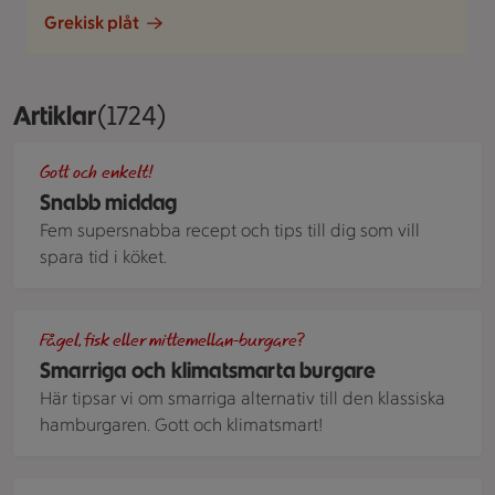
Grekisk plåt
Artiklar
Visar 1724 stycken
(1724)
Spenatsoppa med mjukost och ägg, serverad i en ljusgrön, dju
Gott och enkelt!
Snabb middag
Fem supersnabba recept och tips till dig som vill
spara tid i köket.
Flera hamburgare med pulled chicken.
Fågel, fisk eller mittemellan-burgare?
Smarriga och klimatsmarta burgare
Här tipsar vi om smarriga alternativ till den klassiska
hamburgaren. Gott och klimatsmart!
Hawaiipizza.