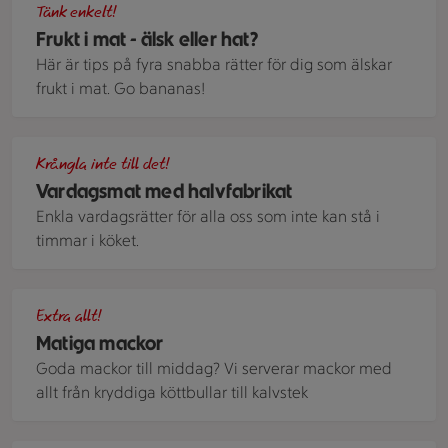
Tänk enkelt!
Frukt i mat - älsk eller hat?
Här är tips på fyra snabba rätter för dig som älskar
frukt i mat. Go bananas!
Bowl med fiskpinnar och mango
Krångla inte till det!
Vardagsmat med halvfabrikat
Enkla vardagsrätter för alla oss som inte kan stå i
timmar i köket.
Den matiga mackan Meatball sub; baguette med köttbullar i t
Extra allt!
Matiga mackor
Goda mackor till middag? Vi serverar mackor med
allt från kryddiga köttbullar till kalvstek