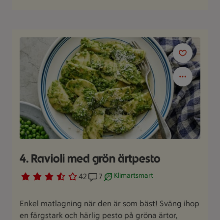
4. Ravioli med grön ärtpesto
Klimartsmart
Betyg 3.7 av 5.
42 personer har röstat
42
Receptet har 7 kommentarer
7
Receptet är ett klimartsmart val.
Enkel matlagning när den är som bäst! Sväng ihop
en färgstark och härlig pesto på gröna ärtor,