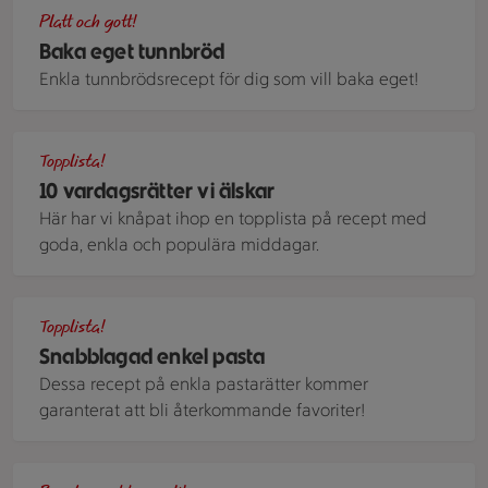
En trave hemmagjorda tunnbröd på en linneservett.
Platt och gott!
Baka eget tunnbröd
Enkla tunnbrödsrecept för dig som vill baka eget!
Falsk lövbiff
Topplista!
10 vardagsrätter vi älskar
Här har vi knåpat ihop en topplista på recept med
goda, enkla och populära middagar.
En rund tallrik med krämig pasta med tomatsås och burrata
Topplista!
Snabblagad enkel pasta
Dessa recept på enkla pastarätter kommer
garanterat att bli återkommande favoriter!
Masserad broccoli med ädelostyoghurt, upplagd i en djup, lila