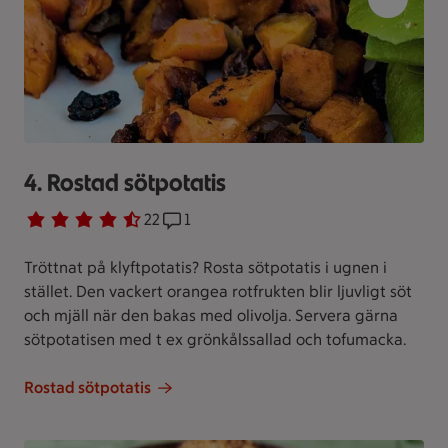
4. Rostad sötpotatis
Betyg 4.5 av 5.
22 personer har röstat
22
Receptet har 1 kommentarer
1
Tröttnat på klyftpotatis? Rosta sötpotatis i ugnen i
stället. Den vackert orangea rotfrukten blir ljuvligt söt
och mjäll när den bakas med olivolja. Servera gärna
sötpotatisen med t ex grönkålssallad och tofumacka.
Rostad sötpotatis