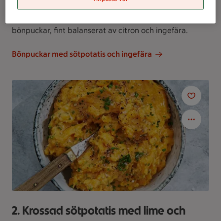
eller puckar som vi kallar dessa. Stora vita bönor och
sötpotatis utgör basen i dessa mumsiga veganska
bönpuckar, fint balanserat av citron och ingefära.
Bönpuckar med sötpotatis och ingefära
2. Krossad sötpotatis med lime och