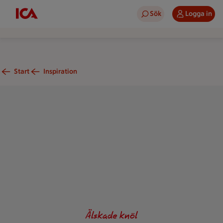
Sök
Logga in
Start
Inspiration
Nyttiga recept med sötpotatis
Älskade knöl