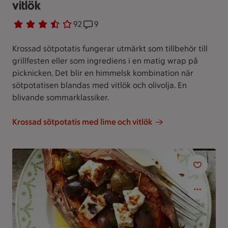
vitlök
Betyg 3.7 av 5.
92 personer har röstat
92
Receptet har 9 kommentarer
9
Krossad sötpotatis fungerar utmärkt som tillbehör till
grillfesten eller som ingrediens i en matig wrap på
picknicken. Det blir en himmelsk kombination när
sötpotatisen blandas med vitlök och olivolja. En
blivande sommarklassiker.
Krossad sötpotatis med lime och vitlök