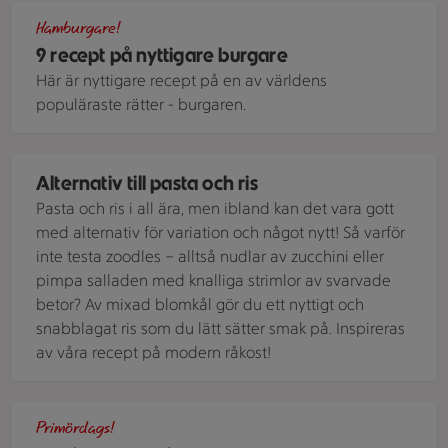
Fiskhamburgare med många lager grönsaker står på ett grå
Hamburgare!
9 recept på nyttigare burgare
Här är nyttigare recept på en av världens
populäraste rätter - burgaren.
Zoodles - svarvad zucchini på en blå tallrik tillsammans med
Alternativ till pasta och ris
Pasta och ris i all ära, men ibland kan det vara gott
med alternativ för variation och något nytt! Så varför
inte testa zoodles − alltså nudlar av zucchini eller
pimpa salladen med knalliga strimlor av svarvade
betor? Av mixad blomkål gör du ett nyttigt och
snabblagat ris som du lätt sätter smak på. Inspireras
av våra recept på modern råkost!
Grillad sparris på en vit tallrik toppad med parmesan
Primördags!