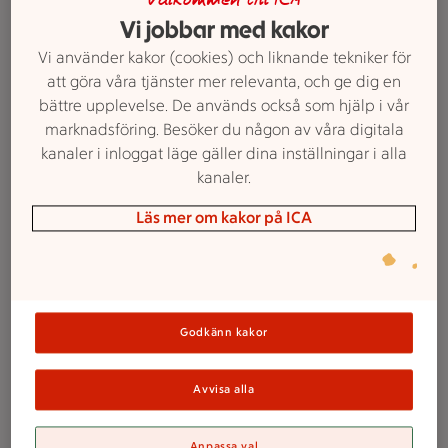
Välkommen till ICA
Vi jobbar med kakor
Vi använder kakor (cookies) och liknande tekniker för
att göra våra tjänster mer relevanta, och ge dig en
bättre upplevelse. De används också som hjälp i vår
marknadsföring. Besöker du någon av våra digitala
kanaler i inloggat läge gäller dina inställningar i alla
kanaler.
Läs mer om kakor på ICA
1. Bönpuckar med sötpotatis och
ingefära
Godkänn kakor
Betyg 3.6 av 5.
108 personer har röstat
108
Receptet har 6 kommentarer
6
Avvisa alla
De flesta bönor, linser och även grönsaker och
rotfrukter går att forma till vegetariska biffar, bollar,
Anpassa val