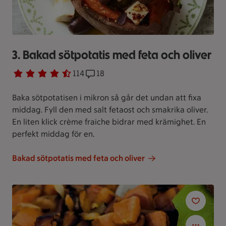
3. Bakad sötpotatis med feta och oliver
Betyg 4.6 av 5.
114 personer har röstat
114
Receptet har 18 kommentarer
18
Baka sötpotatisen i mikron så går det undan att fixa
middag. Fyll den med salt fetaost och smakrika oliver.
En liten klick crème fraiche bidrar med krämighet. En
perfekt middag för en.
Bakad sötpotatis med feta och oliver