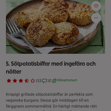
5. Sötpotatisbiffar med ingefära och
nötter
Klimartsmart
Betyg 3.4 av 5.
153 personer har röstat
153
Receptet har 10 kommentarer
10
Receptet är ett klimartsmart val.
Krispigt grillade sötpotatisbiffar är perfekta som
veganska burgare. Dessa gör middagen till en
färggrann sommarmåltid. En härligt mättande rätt