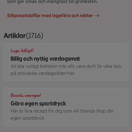
som ger smak och mångfald till grillfesten.
Sötpotatisbiffar med ingefära och nötter
Artiklar
Visar 1716 stycken
(1716)
Kyckling i krämig sås, på vitt ris med gurka i remsor och se
Laga billigt!
Billig och nyttig vardagsmat
Att äta nyttigt behöver inte alls vara dyrt! Se våra tips
på prisvärda vardagsrätter här.
Glas och tillbringare med fruktiga juicer och sportdrycker i 
Boosta energin!
Göra egen sportdryck
Här är fyra recept för dig som vill blanda ihop din
egen sportdryck.