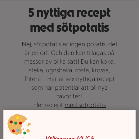
5 nyttiga recept
med sötpotatis
Nej, sötpotatis är ingen potatis, det
är en ört. Och den kan tillagas på
massor av olika sätt! Du kan koka,
steka, ugnsbaka, rosta, krossa,
fritera … Här är sex nyttiga recept
som har potential att bli nya
favoriter!
Fler recept
med sötpotatis