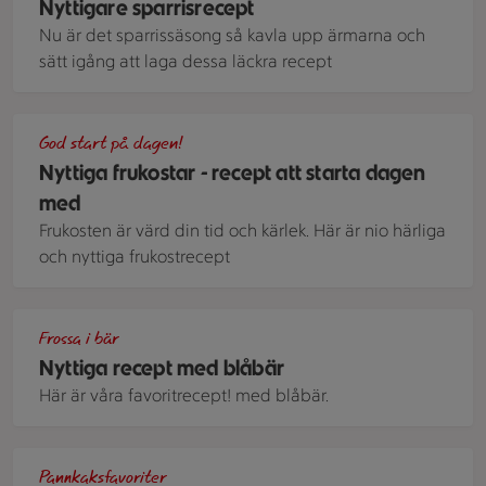
Nyttigare sparrisrecept
Nu är det sparrissäsong så kavla upp ärmarna och
sätt igång att laga dessa läckra recept
Smoothiebowl med grapefrukt toppad med banan, kokoschip
God start på dagen!
Nyttiga frukostar - recept att starta dagen
med
Frukosten är värd din tid och kärlek. Här är nio härliga
och nyttiga frukostrecept
Nyttiga recept med blåbär
Frossa i bär
Nyttiga recept med blåbär
Här är våra favoritrecept! med blåbär.
chokladpannkakor med kvarg, hallon och blåbär.
Pannkaksfavoriter