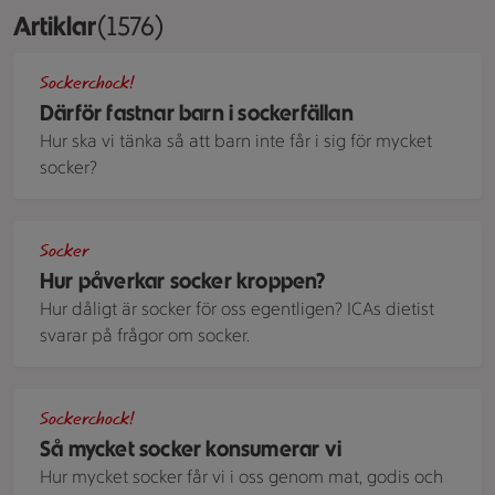
Artiklar
Visar 1576 stycken
(1576)
Randiga glassbägare fyllda med rosa och gröna glasskulor 
Sockerchock!
Därför fastnar barn i sockerfällan
Hur ska vi tänka så att barn inte får i sig för mycket
socker?
socker
Socker
Hur påverkar socker kroppen?
Hur dåligt är socker för oss egentligen? ICAs dietist
svarar på frågor om socker.
En stor hög med lösgodis i alla former, smaker och färger.
Sockerchock!
Så mycket socker konsumerar vi
Hur mycket socker får vi i oss genom mat, godis och