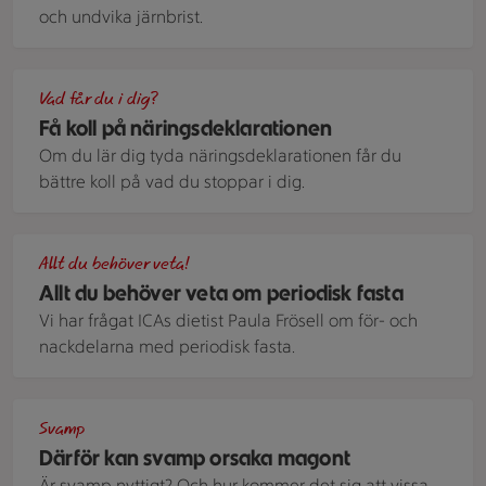
och undvika järnbrist.
En butikshylla med konservburkar.
Vad får du i dig?
Få koll på näringsdeklarationen
Om du lär dig tyda näringsdeklarationen får du
bättre koll på vad du stoppar i dig.
färgglad frukostbuffé
Allt du behöver veta!
Allt du behöver veta om periodisk fasta
Vi har frågat ICAs dietist Paula Frösell om för- och
nackdelarna med periodisk fasta.
Svamp
Svamp
Därför kan svamp orsaka magont
Är svamp nyttigt? Och hur kommer det sig att vissa