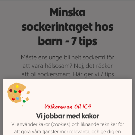
Minska
sockerintaget hos
barn - 7 tips
Måste ens unge bli helt sockerfri för
att vara hälsosam? Nej, det räcker
att bli sockersmart. Här ger vi 7 tips
på hur du minskar sockret i
vardagen.
Text: Elin Nordström
Välkommen till ICA
Vi jobbar med kakor
Vi använder kakor (cookies) och liknande tekniker för
att göra våra tjänster mer relevanta, och ge dig en