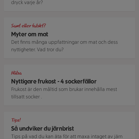
dryck varje år?
Skivad blodpudding på en tallrik. Brevid ligger surkål och rå
Sant eller falskt?
Myter om mat
Det finns många uppfattningar om mat och dess
nyttigheter. Vad tror du?
Två glas smoothie och en klase bananer.
Hälsa
Nyttigare frukost - 4 sockerfällor
Frukost är den måltid som brukar innehålla mest
tillsatt socker .
Närbild på färsk spenat.
Tips!
Så undviker du järnbrist
Tips på vad du kan äta för att maxa intaget av järn