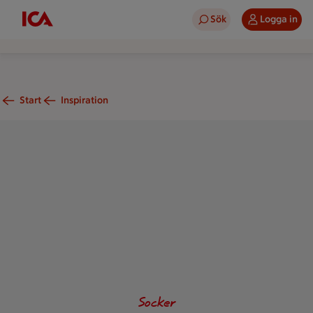
Sök
Logga in
Start
Inspiration
Lösgodis
Socker