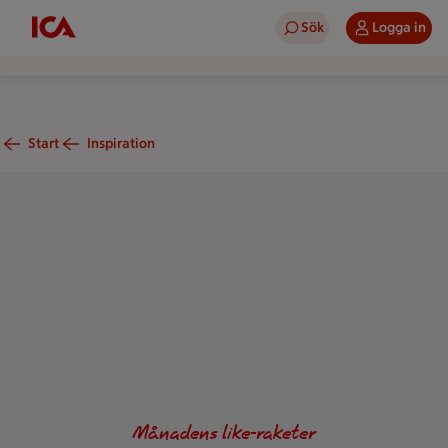
Sök
Logga in
Start
Inspiration
I ett paket av smörpapper ligger kokt färskpotatis som kokats p
Månadens like-raketer