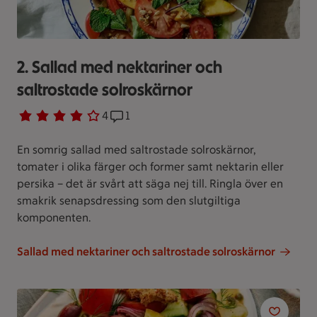
2. Sallad med nektariner och
saltrostade solroskärnor
Betyg 4 av 5.
4 personer har röstat
4
Receptet har 1 kommentarer
1
En somrig sallad med saltrostade solroskärnor,
tomater i olika färger och former samt nektarin eller
persika – det är svårt att säga nej till. Ringla över en
smakrik senapsdressing som den slutgiltiga
komponenten.
Sallad med nektariner och saltrostade solroskärnor