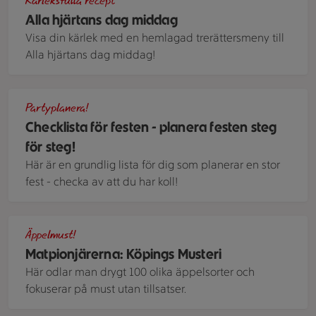
Kärleksfulla recept
Alla hjärtans dag middag
Visa din kärlek med en hemlagad trerättersmeny till
Alla hjärtans dag middag!
Kulörta papperslyktor skapar stämning på festen.
Partyplanera!
Checklista för festen - planera festen steg
för steg!
Här är en grundlig lista för dig som planerar en stor
fest - checka av att du har koll!
Äpplen i närbild
Äppelmust!
Matpionjärerna: Köpings Musteri
Här odlar man drygt 100 olika äppelsorter och
fokuserar på must utan tillsatser.