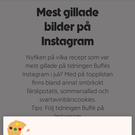
Mest gillade
bilder på
Instagram
Nyfiken på vilka recept som var
mest gillade på tidningen Buffés
Instagram i juli? Med på topplistan
finns bland annat smörkokt
färskpotatis, sommarsallad och
svartavinbärscookies.
Tips: Följ tidningen Buffé på
Instagram
Text: Julia Nordfors Thielen