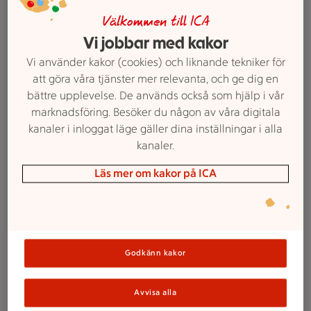
Välkommen till ICA
Vi jobbar med kakor
Vi använder kakor (cookies) och liknande tekniker för
Topp 5 mest gillade recepten
att göra våra tjänster mer relevanta, och ge dig en
bättre upplevelse. De används också som hjälp i vår
i juli
marknadsföring. Besöker du någon av våra digitala
kanaler i inloggat läge gäller dina inställningar i alla
kanaler.
Läs mer om kakor på ICA
Godkänn kakor
Avvisa alla