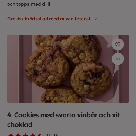
och toppa med dill!
Grekisk brödsallad med mixad fetaost
4. Cookies med svarta vinbär och vit
choklad
Betyg 4.3 av 5.
12 personer har röstat
12
Receptet har 6 kommentarer
6