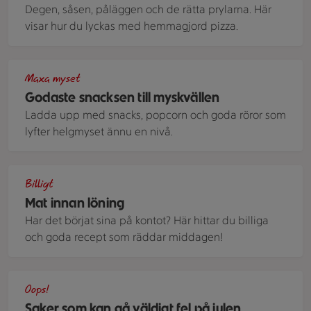
Degen, såsen, påläggen och de rätta prylarna. Här
visar hur du lyckas med hemmagjord pizza.
Tre tallrikar med chips toppade med rom, sås och örter.
Maxa myset
Godaste snacksen till myskvällen
Ladda upp med snacks, popcorn och goda röror som
lyfter helgmyset ännu en nivå.
På ett blått bord står två tallrikar med rostade rotfrukter, hal
Billigt
Mat innan löning
Har det börjat sina på kontot? Här hittar du billiga
och goda recept som räddar middagen!
Upp dukat julbord
Oops!
Saker som kan gå väldigt fel på julen