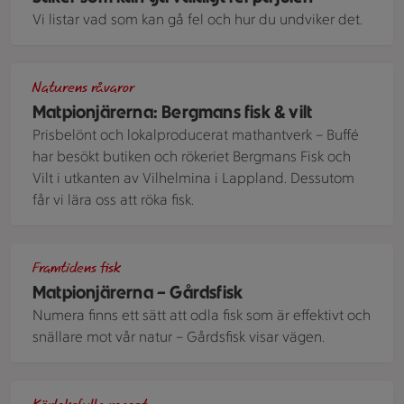
Vi listar vad som kan gå fel och hur du undviker det.
En person som åker båt.
Naturens råvaror
Matpionjärerna: Bergmans fisk & vilt
Prisbelönt och lokalproducerat mathantverk – Buffé
har besökt butiken och rökeriet Bergmans Fisk och
Vilt i utkanten av Vilhelmina i Lappland. Dessutom
får vi lära oss att röka fisk.
Bild på Johan Ljungquist och Mikael Olenmark Dessalles som
Framtidens fisk
Matpionjärerna – Gårdsfisk
Numera finns ett sätt att odla fisk som är effektivt och
snällare mot vår natur – Gårdsfisk visar vägen.
Musslor