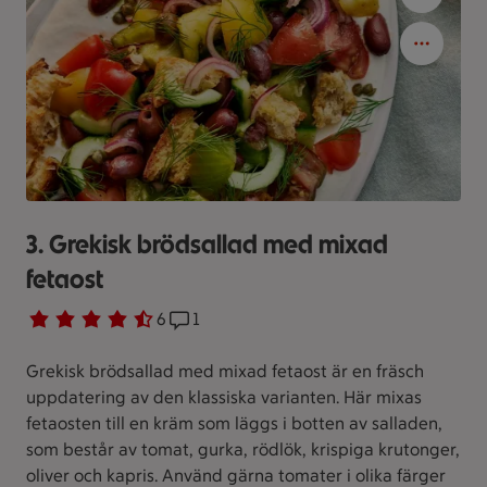
3. Grekisk brödsallad med mixad
fetaost
Betyg 4.7 av 5.
6 personer har röstat
6
Receptet har 1 kommentarer
1
Grekisk brödsallad med mixad fetaost är en fräsch
uppdatering av den klassiska varianten. Här mixas
fetaosten till en kräm som läggs i botten av salladen,
som består av tomat, gurka, rödlök, krispiga krutonger,
oliver och kapris. Använd gärna tomater i olika färger