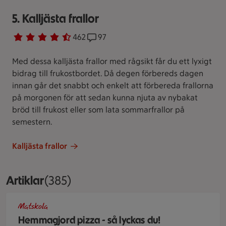
5. Kalljästa frallor
Betyg 4.1 av 5.
462 personer har röstat
462
Receptet har 97 kommentarer
97
Med dessa kalljästa frallor med rågsikt får du ett lyxigt
bidrag till frukostbordet. Då degen förbereds dagen
innan går det snabbt och enkelt att förbereda frallorna
på morgonen för att sedan kunna njuta av nybakat
bröd till frukost eller som lata sommarfrallor på
semestern.
Kalljästa frallor
Artiklar
Visar 385 stycken
(385)
På en bakbord bakas pizza ut. Runt omkring står färska örter
Matskola
Hemmagjord pizza - så lyckas du!