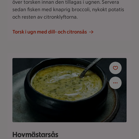
över torsken innan den tillagas i ugnen. Servera
sedan fisken med knaprig broccoli, nykokt potatis
och resten av citronklyftorna.
Torsk i ugn med dill- och citronsås
Hovmästarsås