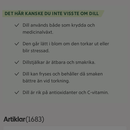
DET HÄR KANSKE DU INTE VISSTE OM DILL
Dill används både som krydda och
medicinalväxt.
Den går lätt i blom om den torkar ut eller
blir stressad.
Dillstjälkar är ätbara och smakrika.
Dill kan fryses och behåller då smaken
bättre än vid torkning.
Dill är rik på antioxidanter och C-vitamin.
Artiklar
Visar 1683 stycken
(1683)
Persilja på ett grått bord