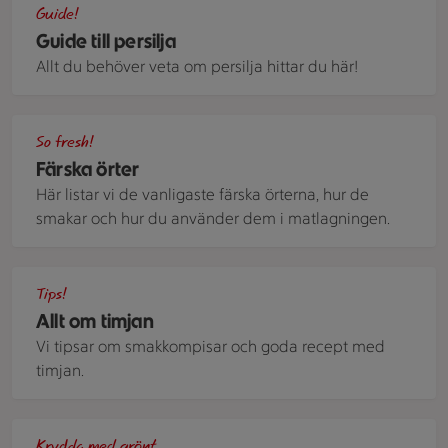
Guide!
Guide till persilja
Allt du behöver veta om persilja hittar du här!
En porslinsskål med örtig röra. Brevid skålen ligger vitlökskly
So fresh!
Färska örter
Här listar vi de vanligaste färska örterna, hur de
smakar och hur du använder dem i matlagningen.
En buske timjan i en rabatt.
Tips!
Allt om timjan
Vi tipsar om smakkompisar och goda recept med
timjan.
Örter i ett litet växthus som står på en bänk
Krydda med grönt