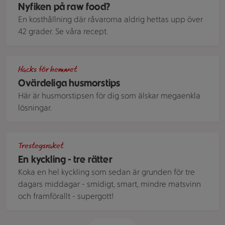
Nyfiken på raw food?
En kosthållning där råvarorna aldrig hettas upp över
42 grader. Se våra recept.
En köksbänk med stekpannor, grytor, redskap, matlagningsol
Hacks för hemmet
Ovärdeliga husmorstips
Här är husmorstipsen för dig som älskar megaenkla
lösningar.
Tre rätter i rad upplagda- kokt kyckling med grönsaker, ba
Trestegsraket
En kyckling - tre rätter
Koka en hel kyckling som sedan är grunden för tre
dagars middagar - smidigt, smart, mindre matsvinn
och framförallt - supergott!