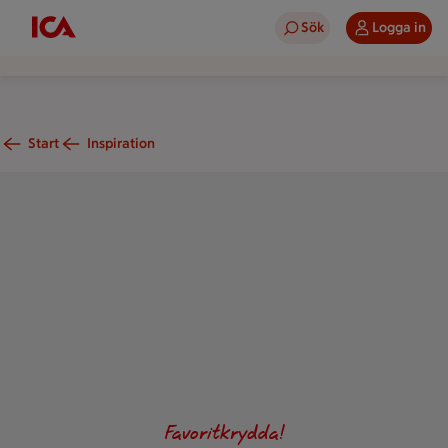
Sök
Logga in
Start
Inspiration
Dill med tunna blad.
Text: Vardagskock
Favoritkrydda!