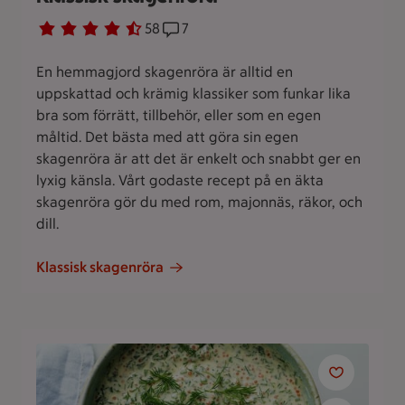
Betyg 4.6 av 5.
58 personer har röstat
58
Receptet har 7 kommentarer
7
En hemmagjord skagenröra är alltid en
uppskattad och krämig klassiker som funkar lika
bra som förrätt, tillbehör, eller som en egen
måltid. Det bästa med att göra sin egen
skagenröra är att det är enkelt och snabbt ger en
lyxig känsla. Vårt godaste recept på en äkta
skagenröra gör du med rom, majonnäs, räkor, och
dill.
Klassisk skagenröra