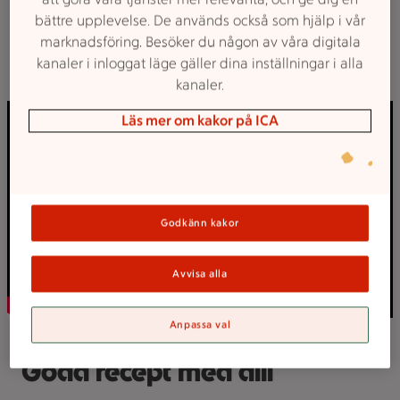
Hur odlar man dill?
bättre upplevelse. De används också som hjälp i vår
marknadsföring. Besöker du någon av våra digitala
Följ med mig till en dillodling och se hur dillen blir till
kanaler i inloggat läge gäller dina inställningar i alla
här!
kanaler.
Läs mer om kakor på ICA
Godkänn kakor
Avvisa alla
Anpassa val
Goda recept med dill