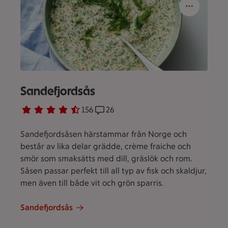
Sandefjordsås
Betyg 4.7 av 5.
156 personer har röstat
156
Receptet har 26 kommentarer
26
Sandefjordsåsen härstammar från Norge och
består av lika delar grädde, crème fraiche och
smör som smaksätts med dill, gräslök och rom.
Såsen passar perfekt till all typ av fisk och skaldjur,
men även till både vit och grön sparris.
Sandefjordsås