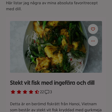
Här listar jag några av mina absoluta favoritrecept
med dill.
Stekt vit fisk med ingefära och dill
Betyg 4.3 av 5.
22 personer har röstat
22
Receptet har 3 kommentarer
3
Detta är en berömd fiskrätt från Hanoi, Vietnam
som består av stekt vit fisk kryddad med gurkmeja