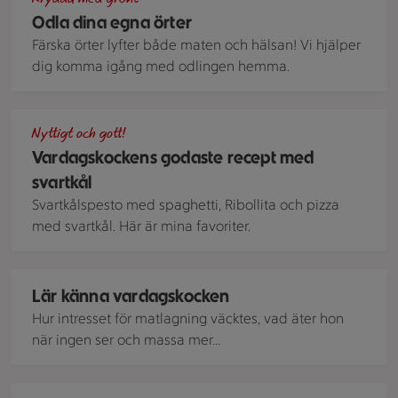
Odla dina egna örter
Färska örter lyfter både maten och hälsan! Vi hjälper
dig komma igång med odlingen hemma.
En tallrik med hackad svartkål står på en servett bredvid he
Nyttigt och gott!
Vardagskockens godaste recept med
svartkål
Svartkålspesto med spaghetti, Ribollita och pizza
med svartkål. Här är mina favoriter.
Malidza sitter vid ett bord med rutig duk och serverar pasta
Lär känna vardagskocken
Hur intresset för matlagning väcktes, vad äter hon
när ingen ser och massa mer...
Ett fat med sallad på grönkål och bovete, toppad med sesam