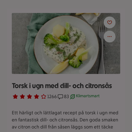
Torsk i ugn med dill- och citronsås
Klimartsmart
Betyg 3.8 av 5.
1266 personer har röstat
1266
Receptet har 83 kommentarer
83
Receptet är ett klimartsmart 
Ett härligt och lättlagat recept på torsk i ugn med
en fantastisk dill- och citronsås. Den goda smaken
av citron och dill från såsen läggs som ett täcke