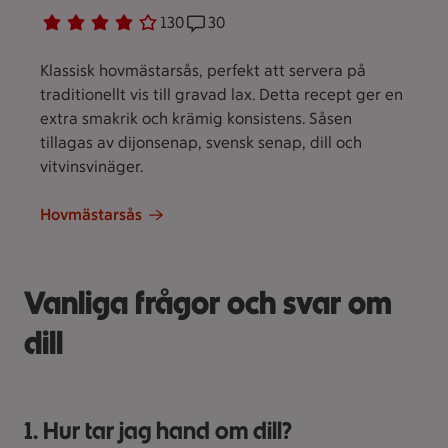
Betyg 3.8 av 5.
130 personer har röstat
130
Receptet har 30 kommentarer
30
Klassisk hovmästarsås, perfekt att servera på
traditionellt vis till gravad lax. Detta recept ger en
extra smakrik och krämig konsistens. Såsen
tillagas av dijonsenap, svensk senap, dill och
vitvinsvinäger.
Hovmästarsås
Vanliga frågor och svar om
dill
1. Hur tar jag hand om dill?