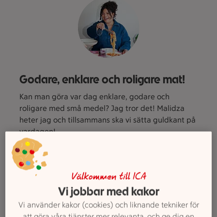
Godare, enklare och roligare mat!
Kan man göra var dag enklare, godare och
roligare med små medel? Jag tror det! Malidza
heter jag och tillsammans ska vi sätta guldkant på
vardagen!
Inspireras här
Välkommen till ICA
Vi jobbar med kakor
Vi använder kakor (cookies) och liknande tekniker för
att göra våra tjänster mer relevanta, och ge dig en