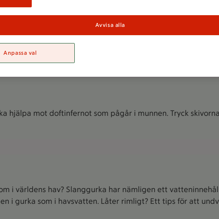
Avvisa alla
Anpassa val
av dem!
rka hjälpa mot doftinfernot som pågår i munnen. Tryck skivo
som i världens hav? Slanggurka har nämligen ett vatteninnehåll
en i gurka som i havsvatten. Låter rimligt? Ett tips för att u