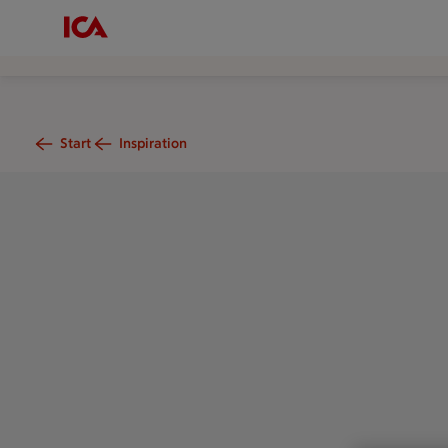
Start
Inspiration
En skärbräda med skivad och hela gurkor