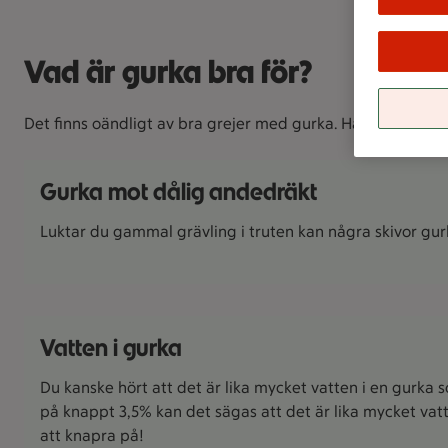
Vad är gurka bra för?
Det finns oändligt av bra grejer med gurka. Här är några 
Gurka mot dålig andedräkt
Luktar du gammal grävling i truten kan några skivor gu
Vatten i gurka
Du kanske hört att det är lika mycket vatten i en gurka 
på knappt 3,5% kan det sägas att det är lika mycket vatt
att knapra på!