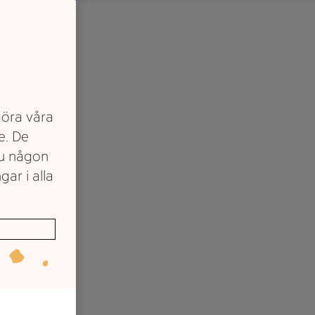
göra våra
e. De
du någon
gar i alla