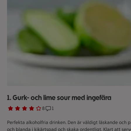
1. Gurk- och lime sour med ingefära
Betyg 4 av 5.
8 personer har röstat
8
Receptet har 1 kommentarer
1
Perfekta alkoholfria drinken. Den är väldigt läskande och p
och blanda i kikärtspad och skaka ordentligt. Klart att serv