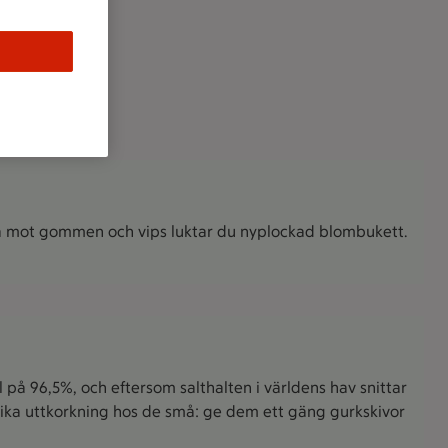
rna mot gommen och vips luktar du nyplockad blombukett.
 på 96,5%, och eftersom salthalten i världens hav snittar
ndvika uttkorkning hos de små: ge dem ett gäng gurkskivor