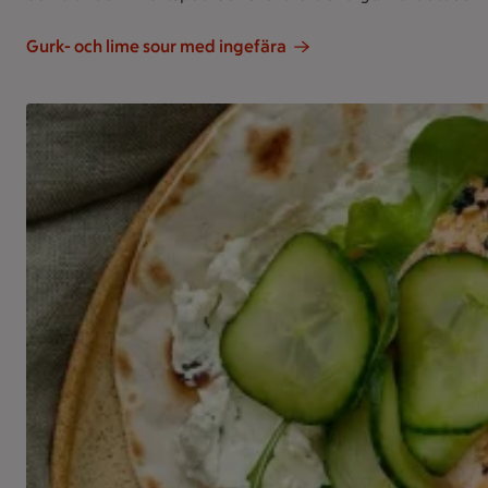
Gurk- och lime sour med ingefära