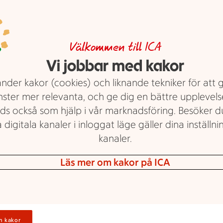
Allt man kan göra
med gurka
Välkommen till ICA
Vi jobbar med kakor
Gurka på ögonen, som
nder kakor (cookies) och liknande tekniker för att 
törstsläckare, för att få bort dålig
nster mer relevanta, och ge dig en bättre upplevels
andedräkt och sist men INTE minst
ds också som hjälp i vår marknadsföring. Besöker 
till olika ljuvliga maträtter. Vi slår
 digitala kanaler i inloggat läge gäller dina inställnin
helt enkelt ett megagurkigt slag för
kanaler.
denna slangformade älskling.
Tips: här hittar du alla våra
recept
Läs mer om kakor på ICA
med gurka!
Text: Elin Nordström
n kakor