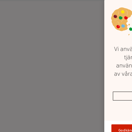
Vi anvä
tjä
använ
av våra
Godkän