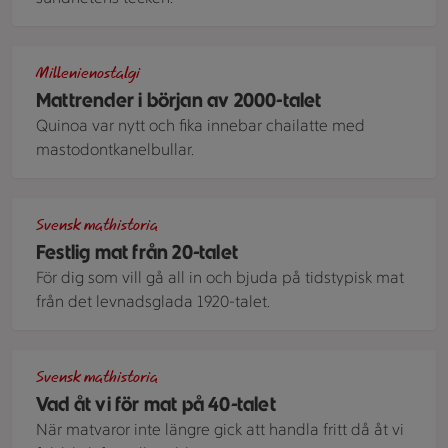
Stora cupcakes i färgglada formar, dekorerade med frosting,
Millenienostalgi
Mattrender i början av 2000-talet
Quinoa var nytt och fika innebar chailatte med
mastodontkanelbullar.
Ett silvrigt fat med vol-au-vent - luftiga och frasiga smörd
Svensk mathistoria
Festlig mat från 20-talet
För dig som vill gå all in och bjuda på tidstypisk mat
från det levnadsglada 1920-talet.
Fat med klassiska rätter från 40-talet - kålsoppa, potatisbrö
Svensk mathistoria
Vad åt vi för mat på 40-talet
När matvaror inte längre gick att handla fritt då åt vi