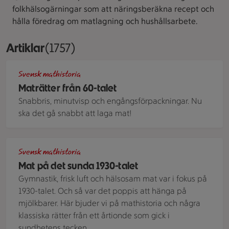
folkhälsogärningar som att näringsberäkna recept och
hålla föredrag om matlagning och hushållsarbete.
Artiklar
Visar 1757 stycken
(1757)
Tallrikar med klassiska maträtter från 60-talet - Coq au vin
Svensk mathistoria
Maträtter från 60-talet
Snabbris, minutvisp och engångsförpackningar. Nu
ska det gå snabbt att laga mat!
Tallrikar med klassiska rätter från 30-talet - Salta petit ch
Svensk mathistoria
Mat på det sunda 1930-talet
Gymnastik, frisk luft och hälsosam mat var i fokus på
1930-talet. Och så var det poppis att hänga på
mjölkbarer. Här bjuder vi på mathistoria och några
klassiska rätter från ett årtionde som gick i
sundhetens tecken.