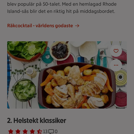
blev populär på 50-talet. Med en hemlagad Rhode
Island-sås blir det en riktig hit på middagsbordet.
Räkcocktail - världens godaste
2. Helstekt klassiker
Betyg 4.6 av 5.
13 personer har röstat
13
Receptet har 0 kommentarer
0