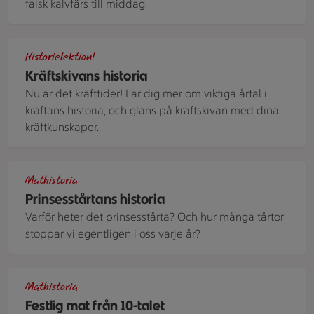
falsk kalvfärs till middag.
Skål med kokta kräftor och dillkvistar,
Historielektion!
Kräftskivans historia
Nu är det kräfttider! Lär dig mer om viktiga årtal i
kräftans historia, och gläns på kräftskivan med dina
kräftkunskaper.
En prinsesstårta sedd uppifrån, med en klassisk rosa marsi
Mathistoria
Prinsesstårtans historia
Varför heter det prinsesstårta? Och hur många tårtor
stoppar vi egentligen i oss varje år?
En närbild på Biff Rydberg upplagt på ett silverfat.
Mathistoria
Festlig mat från 10-talet