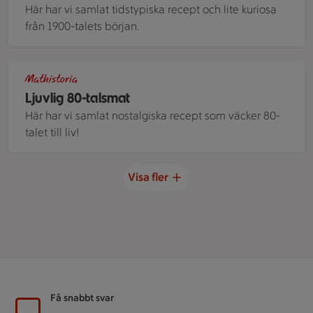
Här har vi samlat tidstypiska recept och lite kuriosa
från 1900-talets början.
Ett bord dukat med klassiska rätter från 80-talet - Quiche L
Mathistoria
Ljuvlig 80-talsmat
Här har vi samlat nostalgiska recept som väcker 80-
talet till liv!
Visa fler
Sidfot
Få snabbt svar