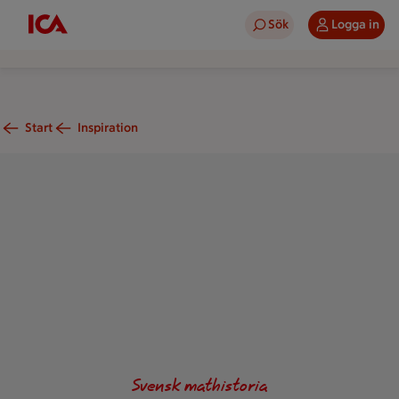
Sök
Logga in
Start
Inspiration
Ett dessertfat med jordgubbar i gelé, på ett bord med en duk
Svensk mathistoria