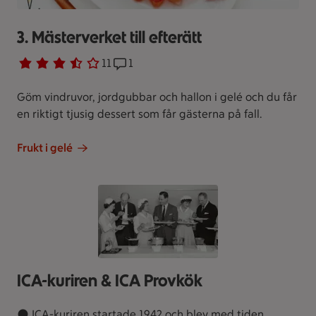
3. Mästerverket till efterätt
Betyg 3.7 av 5.
11 personer har röstat
11
Receptet har 1 kommentarer
1
Göm vindruvor, jordgubbar och hallon i gelé och du får
en riktigt tjusig dessert som får gästerna på fall.
Frukt i gelé
ICA-kuriren & ICA Provkök
● ICA-kuriren startade 1942 och blev med tiden