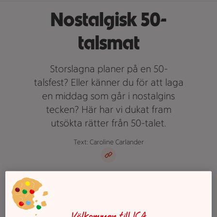
Nostalgisk 50-
talsmat
Storslagna planer på en 50-
talsfest? Eller känner du för att laga
en middag som går i nostalgins
tecken? Här har vi dukat fram
utsökta rätter från 50-talet.
Text: Caroline Carlander
50-talets Sverige
Välkommen till ICA