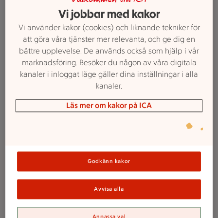
Vi jobbar med kakor
På 50-talet är Sverige på uppsving,
Vi använder kakor (cookies) och liknande tekniker för
levnadsstandarden höjs och industrin blomstrar.
att göra våra tjänster mer relevanta, och ge dig en
1951 får vi en tredje semestervecka som många
bättre upplevelse. De används också som hjälp i vår
spenderar i sommarstugan. För dem med lite mer
marknadsföring. Besöker du någon av våra digitala
pengar väntar en charterresa till det nya
kanaler i inloggat läge gäller dina inställningar i alla
resemålet Mallorca.
kanaler.
Allt fler kvinnor kommer ut i arbetslivet och får
Läs mer om kakor på ICA
mindre tid för köksbestyr. Långkoket får ge vika
när skafferiet fylls med hel- och halvfabrikat och
andra snabba alternativ.
Frysta varor är nytt i butikerna, och spenat och
Godkänn kakor
blomkål blir storsäljare. Efterrätten är fortfarande
en viktig komponent, och det är inte ovanligt att
Avvisa alla
avsluta både lunch och middag med något sött.
Anpassa val