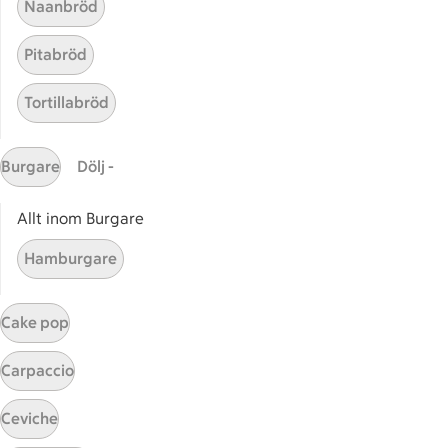
Naanbröd
Pitabröd
Tortillabröd
Zucchiniplättar
Zucchiniplättar
11
Betyg 3.2 av 5.
11 personer har röstat
Burgare
Dölj -
Allt inom Burgare
Hamburgare
Receptet tar Under 30 min att tillaga
Under 30 min
Cake pop
Carpaccio
Start
Sidfot
Ceviche
Få snabbt svar