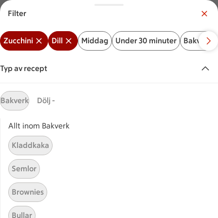
Filter
Meny
Logga in
Zucchini
Dill
Middag
Under 30 minuter
Bakverk
Vilken är din butik?
Välj butik
Typ av recept
Start
Zucchini dill
Bakverk
Dölj -
Allt inom Bakverk
Sök ingrediens eller recept
Inga förslag
Sök
Kladdkaka
Zucchini
Dill
Middag
Under 30 minuter
Bakver
Semlor
Recept
Visar 13 stycken
(13)
Sortera
Brownies
Bullar
Grillad lax med
Grillad lax med medelhavsgrön