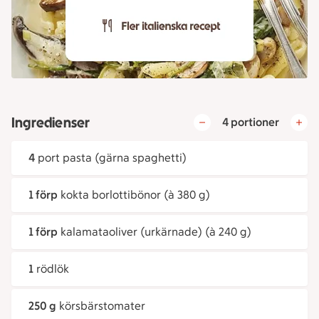
Ingredienser
4 portioner
4
port pasta (gärna spaghetti)
1 förp
kokta borlottibönor (à 380 g)
1 förp
kalamataoliver (urkärnade) (à 240 g)
1
rödlök
250 g
körsbärstomater