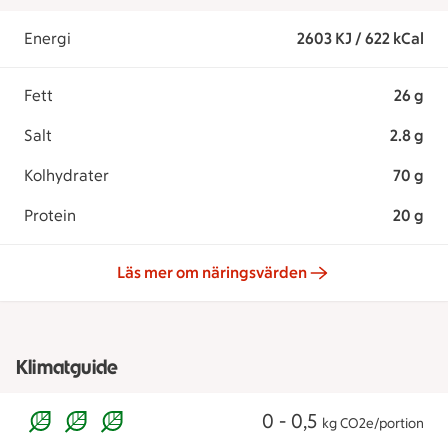
Energi
2603 KJ / 622 kCal
Fett
26 g
Salt
2.8 g
Kolhydrater
70 g
Protein
20 g
Läs mer om näringsvärden
Klimatguide
0 - 0,5
kg CO2e/portion