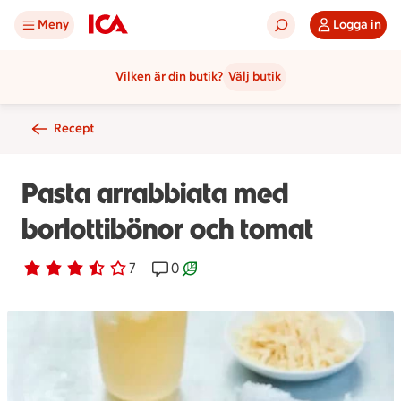
Meny
Logga in
Vilken är din butik?
Välj butik
Recept
Pasta arrabbiata med
borlottibönor och tomat
Betyg 3.6 av 5.
7 personer har röstat
7
Receptet har 0 kommentarer
0
Receptet är ett klimartsmart val.