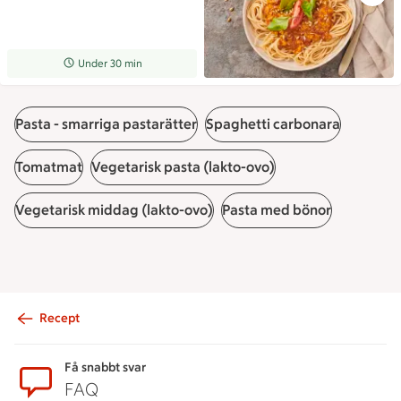
Receptet tar Under 30 min att tillaga
Under 30 min
Pasta - smarriga pastarätter
Spaghetti carbonara
Tomatmat
Vegetarisk pasta (lakto-ovo)
Vegetarisk middag (lakto-ovo)
Pasta med bönor
Recept
Sidfot
Få snabbt svar
FAQ