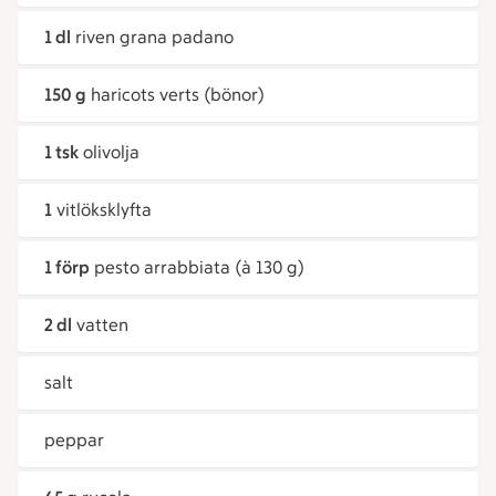
1 dl
riven grana padano
150 g
haricots verts (bönor)
1 tsk
olivolja
1
vitlöksklyfta
1 förp
pesto arrabbiata (à 130 g)
2 dl
vatten
salt
peppar