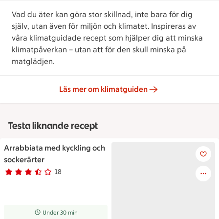
Vad du äter kan göra stor skillnad, inte bara för dig
själv, utan även för miljön och klimatet. Inspireras av
våra klimatguidade recept som hjälper dig att minska
klimatpåverkan – utan att för den skull minska på
matglädjen.
Läs mer om klimatguiden
Testa liknande recept
Arrabbiata med kyckling och
Arrabbiata med kyckling och 
sockerärter
18
Betyg 3.7 av 5.
18 personer har röstat
Receptet tar Under 30 min att tillaga
Under 30 min