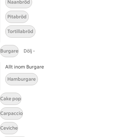
Naanbröd
Receptet tar Under 15 min att tillaga
Under 15 min
Pitabröd
Tortillabröd
Burgare
Dölj -
Allt inom Burgare
Hamburgare
Green summer spritzer
Green summer spritzer
24
Betyg 4.7 av 5.
24 personer har röstat
Cake pop
Carpaccio
Receptet tar Under 15 min att tillaga
Under 15 min
Ceviche