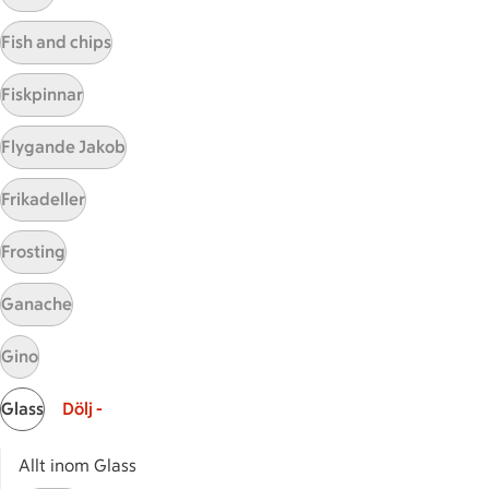
Receptet tar Under 15 min att tillaga
Under 15 min
Fish and chips
Visa fler recept
Fiskpinnar
Flygande Jakob
Start
Frikadeller
Sidfot
Få snabbt svar
Frosting
FAQ
Ganache
Kundservice
Kontakta oss
Gino
Massa erbjudanden
Glass
Dölj -
Bli stammis på ICA
Allt inom Glass
ICAs inspirationsmejl