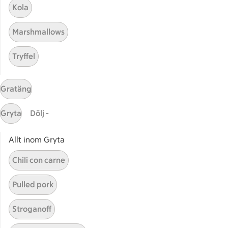
Kola
Stammis på ICA
Bli stammis
Marshmallows
Stammis Student
Stammis Husdjur
Tryffel
Partnererbjudanden
Våra ICA-kort
Gratäng
ICA
Gryta
Dölj -
ICAs egna varor
Allt inom Gryta
ICA Gruppen
ICA Nära
Chili con carne
ICA Supermarket
ICA Kvantum
Pulled pork
ICA Maxi
Stroganoff
Utvalda leverantörer
Annonsera