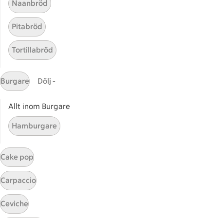
Naanbröd
Pitabröd
Tortillabröd
Burgare
Dölj -
Allt inom Burgare
Pepparkaksbröd med
Pepparkaksbröd med lagrad o
Hamburgare
lagrad ost och
aprikoschutney
25
Betyg 3.6 av 5.
25 personer har röstat
Cake pop
Carpaccio
Receptet tar Över 60 min att tillaga
Över 60 min
Ceviche