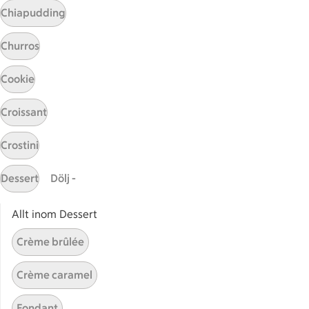
Chiapudding
Start
Sidfot
Churros
Få snabbt svar
Cookie
FAQ
Croissant
Kundservice
Kontakta oss
Crostini
Massa erbjudanden
Bli stammis på ICA
Dessert
Dölj -
ICAs inspirationsmejl
Allt inom Dessert
Prenumerera
Crème brûlée
Handla
Crème caramel
Handla online
Fondant