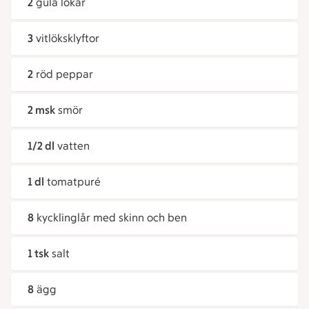
2
gula lökar
3
vitlöksklyftor
2
röd peppar
2 msk
smör
1/2 dl
vatten
1 dl
tomatpuré
8
kycklinglår med skinn och ben
1 tsk
salt
8
ägg