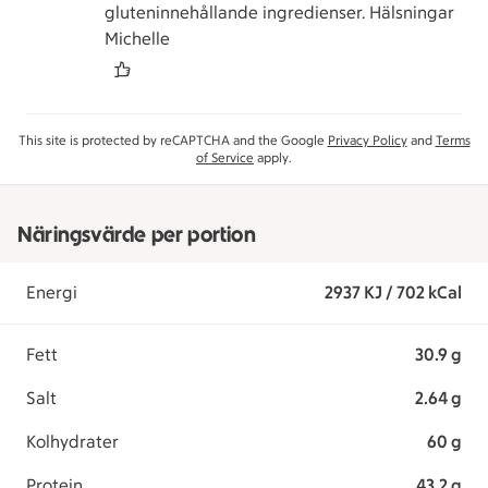
gluteninnehållande ingredienser. Hälsningar
Michelle
This site is protected by reCAPTCHA and the Google
Privacy Policy
and
Terms
of Service
apply.
Näringsvärde per portion
Energi
2937 KJ / 702 kCal
Fett
30.9 g
Salt
2.64 g
Kolhydrater
60 g
Protein
43.2 g