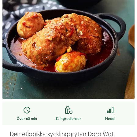
Över 60 min
11
ingredienser
Medel
Den etiopiska kycklinggrytan Doro Wot