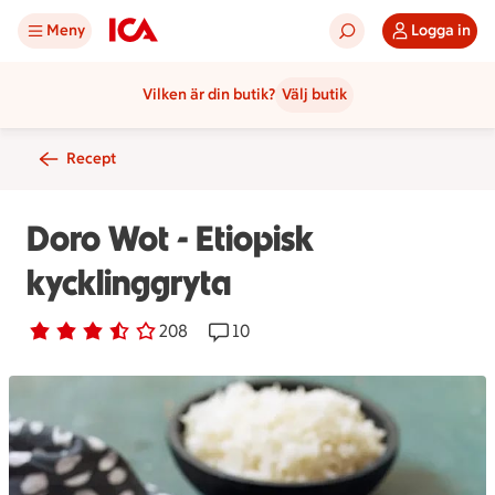
Meny
Logga in
Vilken är din butik?
Välj butik
Recept
Doro Wot - Etiopisk
kycklinggryta
Betyg 3.3 av 5.
208 personer har röstat
208
Receptet har 10 kommentarer
10