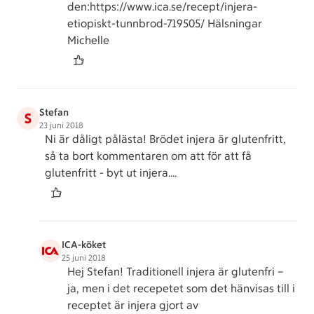
den:https://www.ica.se/recept/injera-
etiopiskt-tunnbrod-719505/ Hälsningar
Michelle
Stefan
S
23 juni 2018
Ni är dåligt pålästa! Brödet injera är glutenfritt,
så ta bort kommentaren om att för att få
glutenfritt - byt ut injera....
ICA-köket
25 juni 2018
Hej Stefan! Traditionell injera är glutenfri –
ja, men i det recepetet som det hänvisas till i
receptet är injera gjort av