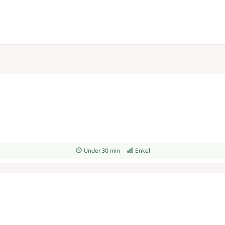
Receptet tar Under 30 min att tillaga
Under 30 min
Receptet har Enkel svårighetsgrad
Enkel