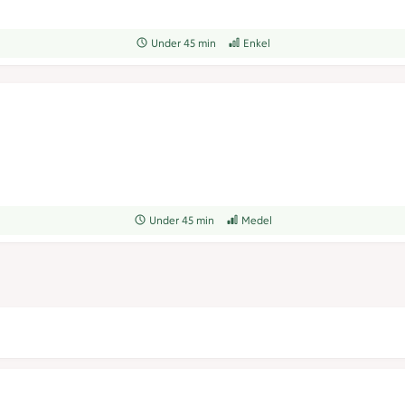
Receptet tar Under 45 min att tillaga
Under 45 min
Receptet har Enkel svårighetsgrad
Enkel
Receptet tar Under 45 min att tillaga
Under 45 min
Receptet har Medel svårighetsgrad
Medel