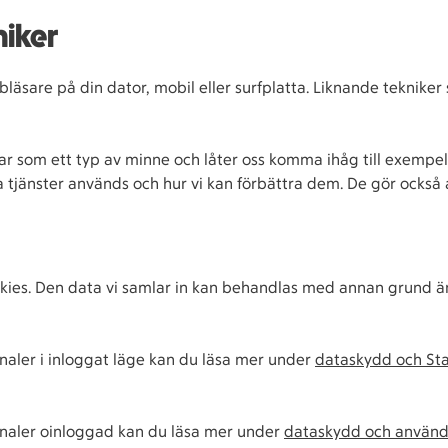
niker
bläsare på din dator, mobil eller surfplatta. Liknande tekniker
 som ett typ av minne och låter oss komma ihåg till exempel in
a tjänster används och hur vi kan förbättra dem. De gör också 
ookies. Den data vi samlar in kan behandlas med annan grund ä
analer i inloggat läge kan du läsa mer under
dataskydd och St
kanaler oinloggad kan du läsa mer under
dataskydd och använda