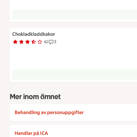
Chokladkladdkakor
61
3
Betyg 3.1 av 5.
61 personer har röstat
Receptet har 3 kommentarer
Mer inom ämnet
Behandling av personuppgifter
Handlar på ICA