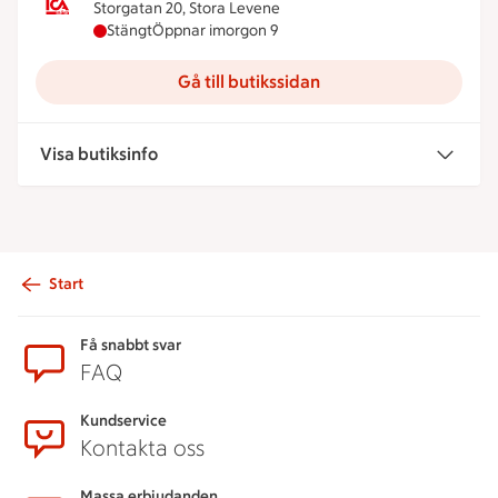
Storgatan 20, Stora Levene
ICA Nära Karl-Åkes Storköp har stängt idag, öppn
Stängt
Öppnar imorgon 9
Gå till butikssidan
Visa butiksinfo
Start
Sidfot
Få snabbt svar
FAQ
Kundservice
Kontakta oss
Massa erbjudanden