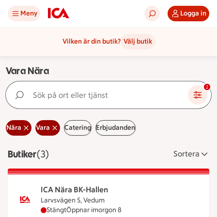
Meny
Logga in
Vilken är din butik?
Välj butik
Vara Nära
Sök på ort eller tjänst
2
Nära
Vara
Catering
Erbjudanden
Butiker
Visar 3 stycken
(3)
Sortera
ICA Nära BK-Hallen
Larvsvägen 5, Vedum
ICA Nära BK-Hallen har stängt idag, öppnar imorg
Stängt
Öppnar imorgon 8