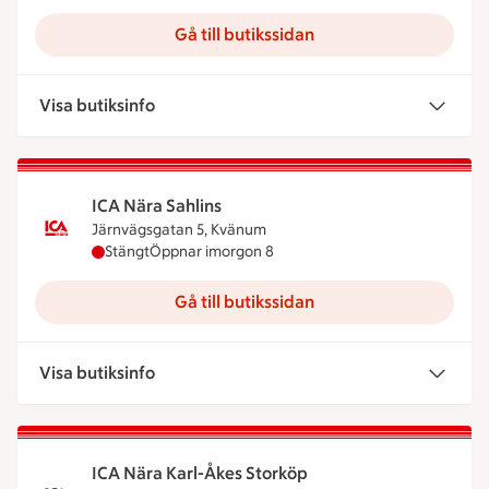
Gå till butikssidan
Visa butiksinfo
ICA Nära Sahlins
Järnvägsgatan 5, Kvänum
ICA Nära Sahlins har stängt idag, öppnar imorgon
Stängt
Öppnar imorgon 8
Gå till butikssidan
Visa butiksinfo
ICA Nära Karl-Åkes Storköp