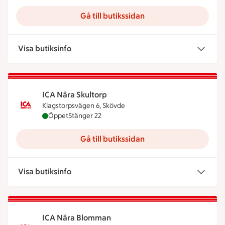
Gå till butikssidan
Visa butiksinfo
ICA Nära Skultorp
Klagstorpsvägen 6, Skövde
ICA Nära Skultorp är öppen nu, stänger klockan 2
Öppet
Stänger 22
Gå till butikssidan
Visa butiksinfo
ICA Nära Blomman