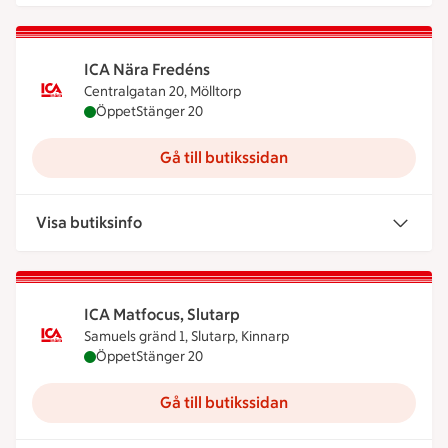
ICA Nära Fredéns
Centralgatan 20, Mölltorp
ICA Nära Fredéns är öppen nu, stänger klockan 20
Öppet
Stänger 20
Gå till butikssidan
Visa butiksinfo
ICA Matfocus, Slutarp
Samuels gränd 1, Slutarp, Kinnarp
ICA Matfocus, Slutarp är öppen nu, stänger klocka
Öppet
Stänger 20
Gå till butikssidan