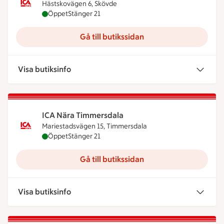
Hästskovägen 6, Skövde
ICA Nära Blomman är öppen nu, stänger klockan 2
Öppet
Stänger 21
Gå till butikssidan
Visa butiksinfo
ICA Nära Timmersdala
Mariestadsvägen 15, Timmersdala
ICA Nära Timmersdala är öppen nu, stänger klock
Öppet
Stänger 21
Gå till butikssidan
Visa butiksinfo