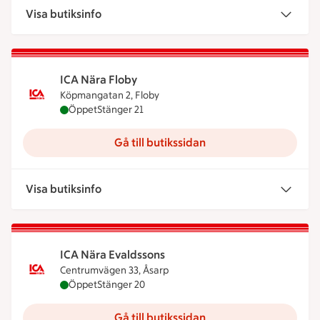
Visa butiksinfo
ICA Nära Floby
Köpmangatan 2, Floby
ICA Nära Floby är öppen nu, stänger klockan 21
Öppet
Stänger 21
Gå till butikssidan
Visa butiksinfo
ICA Nära Evaldssons
Centrumvägen 33, Åsarp
ICA Nära Evaldssons är öppen nu, stänger klockan
Öppet
Stänger 20
Gå till butikssidan