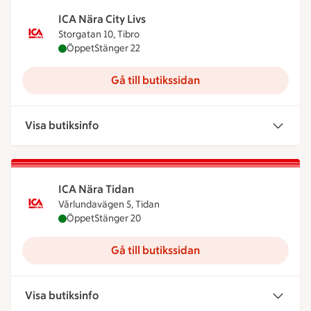
ICA Nära City Livs
Storgatan 10, Tibro
ICA Nära City Livs är öppen nu, stänger klockan 22
Öppet
Stänger 22
Gå till butikssidan
Visa butiksinfo
ICA Nära Tidan
Vårlundavägen 5, Tidan
ICA Nära Tidan är öppen nu, stänger klockan 20
Öppet
Stänger 20
Gå till butikssidan
Visa butiksinfo