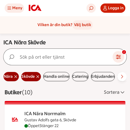
Meny
Logga in
Vilken är din butik?
Välj butik
ICA Nära Skövde
Sök på ort eller tjänst
2
Nära
Skövde
Handla online
Catering
Erbjudanden
Handla
Butiker
Visar 10 stycken
(10)
Sortera
ICA Nära Norrmalm
Gustav Adolfs gata 6, Skövde
ICA Nära Norrmalm är öppen nu, stänger klockan 
Öppet
Stänger 22