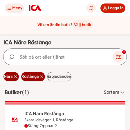
Meny
Logga in
Vilken är din butik?
Välj butik
ICA Nära Röstånga
Sök på ort eller tjänst
2
Nära
Röstånga
Erbjudanden
Butiker
Visar 1 stycken
(1)
Sortera
ICA Nära Röstånga
Skäralidsvägen 1, Röstånga
ICA Nära Röstånga har stängt, öppnar klockan 9
Stängt
Öppnar 9