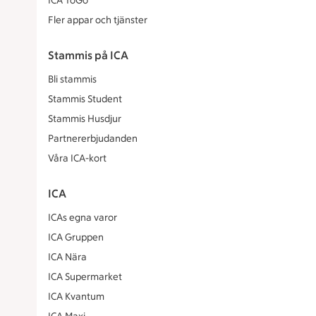
ICA ToGo
Fler appar och tjänster
Stammis på ICA
Bli stammis
Stammis Student
Stammis Husdjur
Partnererbjudanden
Våra ICA-kort
ICA
ICAs egna varor
ICA Gruppen
ICA Nära
ICA Supermarket
ICA Kvantum