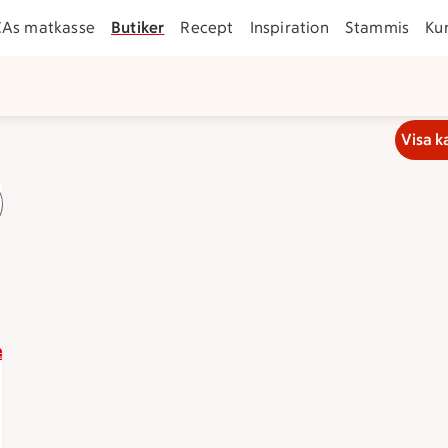
CAs matkasse
Butiker
Recept
Inspiration
Stammis
Ku
Visa k
an 15