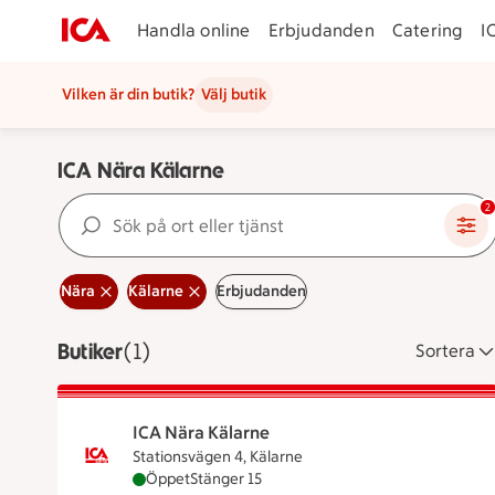
Handla online
Erbjudanden
Catering
I
Vilken är din butik?
Välj butik
ICA Nära Kälarne
Sök på ort eller tjänst
2
Nära
Kälarne
Erbjudanden
Butiker
Visar 1 stycken
(1)
Sortera
ICA Nära Kälarne
Stationsvägen 4, Kälarne
ICA Nära Kälarne är öppen nu, stänger klock
Öppet
Stänger 15