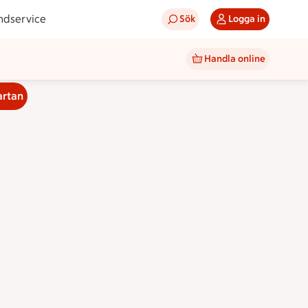
ndservice
Sök
Logga in
Handla online
artan