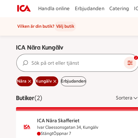
Handla online
Erbjudanden
Catering
I
Vilken är din butik?
Välj butik
ICA Nära Kungälv
Sök på ort eller tjänst
2
Nära
Kungälv
Erbjudanden
Butiker
Visar 2 stycken
(2)
Sortera
ICA Nära Skafferiet
Ivar Claessonsgatan 34, Kungälv
ICA Nära Skafferiet har stängt, öppnar klocka
Stängt
Öppnar 7