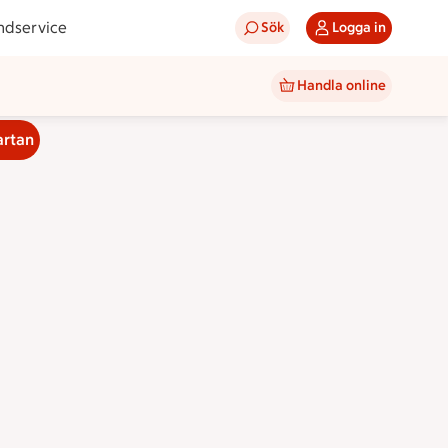
ndservice
Sök
Logga in
Handla online
artan