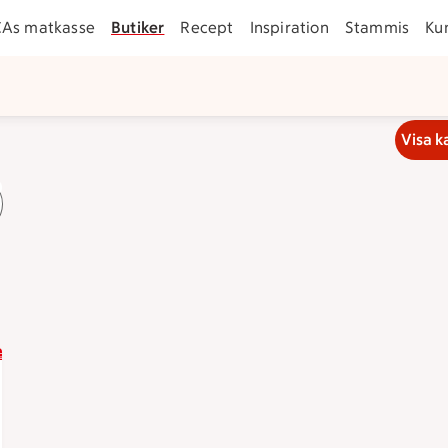
CAs matkasse
Butiker
Recept
Inspiration
Stammis
Ku
Visa k
n 7