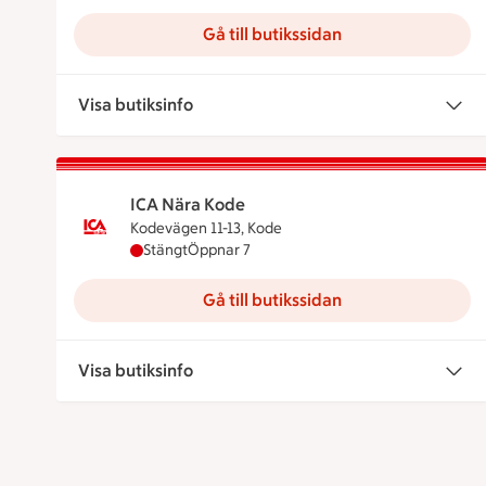
Gå till butikssidan
Visa butiksinfo
ICA Nära Kode
Kodevägen 11-13, Kode
ICA Nära Kode har stängt, öppnar klockan 7
Stängt
Öppnar 7
Gå till butikssidan
Visa butiksinfo