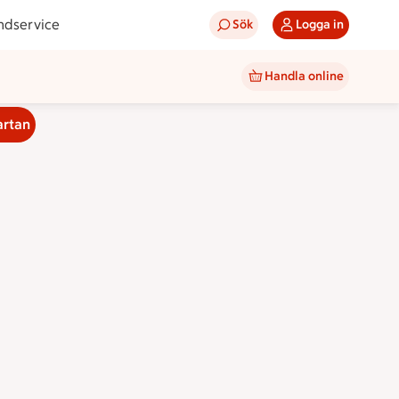
ndservice
Sök
Logga in
Handla online
artan