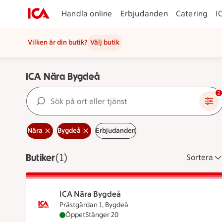
Handla online
Erbjudanden
Catering
I
Vilken är din butik?
Välj butik
ICA Nära Bygdeå
Sök på ort eller tjänst
2
Nära
Bygdeå
Erbjudanden
Butiker
Visar 1 stycken
(1)
Sortera
ICA Nära Bygdeå
Prästgärdan 1, Bygdeå
ICA Nära Bygdeå är öppen nu, stänger klock
Öppet
Stänger 20