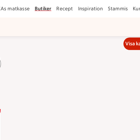
CAs matkasse
Butiker
Recept
Inspiration
Stammis
Ku
Visa k
an 20