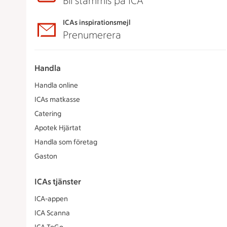
Bli stammis på ICA
ICAs inspirationsmejl
Prenumerera
Handla
Handla online
ICAs matkasse
Catering
Apotek Hjärtat
Handla som företag
Gaston
ICAs tjänster
ICA-appen
ICA Scanna