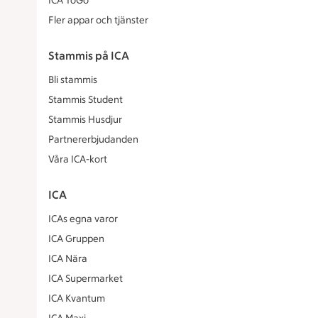
ICA ToGo
Fler appar och tjänster
Stammis på ICA
Bli stammis
Stammis Student
Stammis Husdjur
Partnererbjudanden
Våra ICA-kort
ICA
ICAs egna varor
ICA Gruppen
ICA Nära
ICA Supermarket
ICA Kvantum