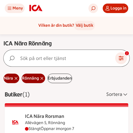
Meny
Logga in
Vilken är din butik?
Välj butik
ICA Nära Rönnäng
Sök på ort eller tjänst
2
Nära
Rönnäng
Erbjudanden
Butiker
Visar 1 stycken
(1)
Sortera
ICA Nära Rorsman
Allévägen 5, Rönnäng
ICA Nära Rorsman har stängt idag, öppnar imorgo
Stängt
Öppnar imorgon 7