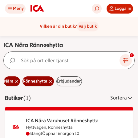
Meny
Logga in
Vilken är din butik?
Välj butik
ICA Nära Rönneshytta
Sök på ort eller tjänst
2
Nära
Rönneshytta
Erbjudanden
Butiker
Visar 1 stycken
(1)
Sortera
ICA Nära Varuhuset Rönneshytta
Hyttvägen, Rönneshytta
ICA Nära Varuhuset Rönneshytta har stängt idag,
Stängt
Öppnar imorgon 10