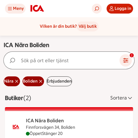
Meny
Logga in
Vilken är din butik?
Välj butik
ICA Nära Boliden
Sök på ort eller tjänst
2
Nära
Boliden
Erbjudanden
Butiker
Visar 2 stycken
(2)
Sortera
ICA Nära Boliden
Finnforsvägen 34, Boliden
ICA Nära Boliden är öppen nu, stänger klockan 20
Öppet
Stänger 20