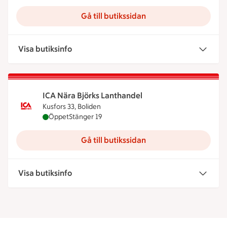
Gå till butikssidan
Visa butiksinfo
ICA Nära Björks Lanthandel
Kusfors 33, Boliden
ICA Nära Björks Lanthandel är öppen nu, stänger 
Öppet
Stänger 19
Gå till butikssidan
Visa butiksinfo