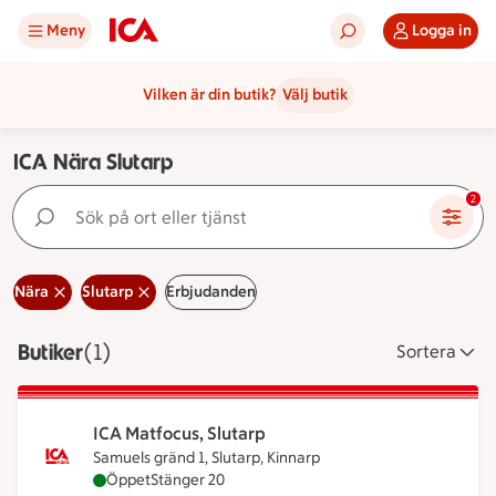
Meny
Logga in
Vilken är din butik?
Välj butik
ICA Nära Slutarp
Sök på ort eller tjänst
2
Nära
Slutarp
Erbjudanden
Butiker
Visar 1 stycken
(1)
Sortera
ICA Matfocus, Slutarp
Samuels gränd 1, Slutarp, Kinnarp
ICA Matfocus, Slutarp är öppen nu, stänger klocka
Öppet
Stänger 20