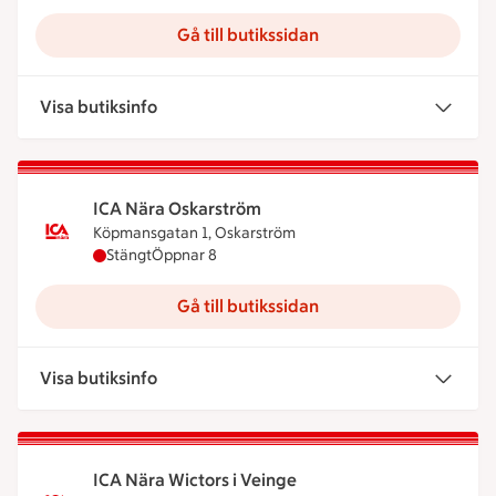
Gå till butikssidan
Visa butiksinfo
ICA Nära Oskarström
Köpmansgatan 1, Oskarström
ICA Nära Oskarström har stängt, öppnar klockan 
Stängt
Öppnar 8
Gå till butikssidan
Visa butiksinfo
ICA Nära Wictors i Veinge