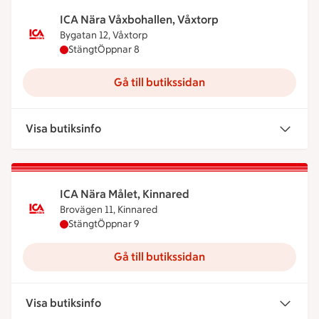
ICA Nära Våxbohallen, Våxtorp
Bygatan 12, Våxtorp
ICA Nära Våxbohallen, Våxtorp har stängt, öppnar
Stängt
Öppnar 8
Gå till butikssidan
Visa butiksinfo
ICA Nära Målet, Kinnared
Brovägen 11, Kinnared
ICA Nära Målet, Kinnared har stängt, öppnar kloc
Stängt
Öppnar 9
Gå till butikssidan
Visa butiksinfo