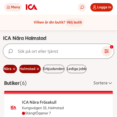
Meny
Logga in
Vilken är din butik?
Välj butik
ICA Nära Halmstad
Sök på ort eller tjänst
2
Nära
Halmstad
Erbjudanden
Lediga jobb
Butiker
Visar 6 stycken
(6)
Sortera
ICA Nära Frösakull
Kungsvägen 35, Halmstad
ICA Nära Frösakull har stängt, öppnar klockan 7
Stängt
Öppnar 7