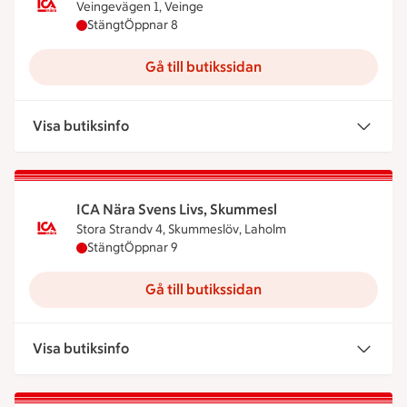
Veingevägen 1, Veinge
ICA Nära Wictors i Veinge har stängt, öppnar kloc
Stängt
Öppnar 8
Gå till butikssidan
Visa butiksinfo
ICA Nära Svens Livs, Skummesl
Stora Strandv 4, Skummeslöv, Laholm
ICA Nära Svens Livs, Skummesl har stängt, öppnar
Stängt
Öppnar 9
Gå till butikssidan
Visa butiksinfo