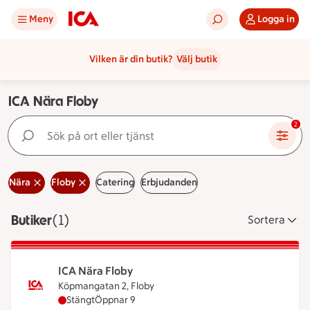
Meny
Logga in
Vilken är din butik?
Välj butik
ICA Nära Floby
Sök på ort eller tjänst
2
Nära
Floby
Catering
Erbjudanden
Butiker
Visar 1 stycken
(1)
Sortera
ICA Nära Floby
Köpmangatan 2, Floby
ICA Nära Floby har stängt, öppnar klockan 9
Stängt
Öppnar 9