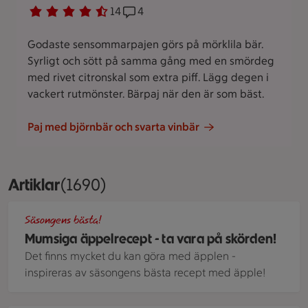
Betyg 4.4 av 5.
14 personer har röstat
14
Receptet har 4 kommentarer
4
Godaste sensommarpajen görs på mörklila bär.
Syrligt och sött på samma gång med en smördeg
med rivet citronskal som extra piff. Lägg degen i
vackert rutmönster. Bärpaj när den är som bäst.
Paj med björnbär och svarta vinbär
Artiklar
Visar 1690 stycken
(1690)
Äppelkaka med mandelmassa.
Säsongens bästa!
Mumsiga äppelrecept - ta vara på skörden!
Det finns mycket du kan göra med äpplen -
inspireras av säsongens bästa recept med äpple!