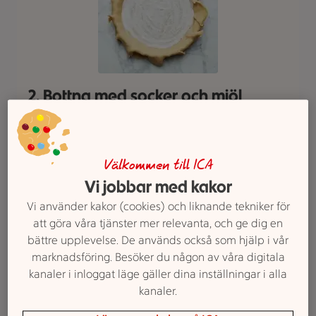
2. Bottna med socker och mjöl
Strö ut en blandning av mjöl och strösocker på
bottnen. Det gör att pajbottnen inte riskerar att
bli så blöt från fyllningen utan i stället blir frasig.
Välkommen till ICA
Vi jobbar med kakor
Vi använder kakor (cookies) och liknande tekniker för
att göra våra tjänster mer relevanta, och ge dig en
bättre upplevelse. De används också som hjälp i vår
marknadsföring. Besöker du någon av våra digitala
kanaler i inloggat läge gäller dina inställningar i alla
kanaler.