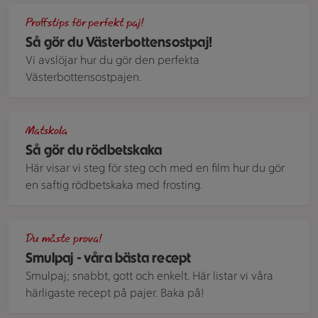
En västerbottenpaj som saknar en pajbit ligger på ljus tallr
Proffstips för perfekt paj!
Så gör du Västerbottensostpaj!
Vi avslöjar hur du gör den perfekta
Västerbottensostpajen.
Rödbetskaka med frosting och nötter på en skärbräda av m
Matskola
Så gör du rödbetskaka
Här visar vi steg för steg och med en film hur du gör
en saftig rödbetskaka med frosting.
Rabarberpaj med mandelmassa.
Du måste prova!
Smulpaj - våra bästa recept
Smulpaj; snabbt, gott och enkelt. Här listar vi våra
härligaste recept på pajer. Baka på!