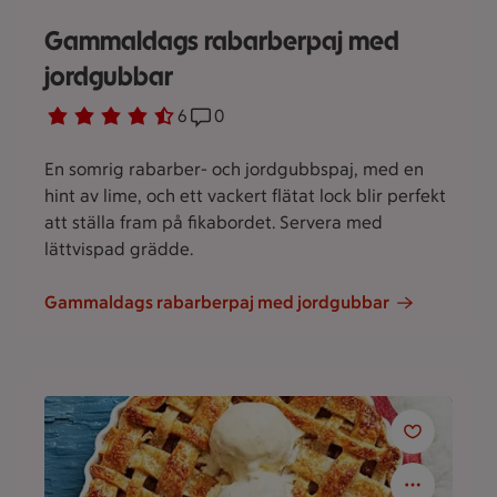
Gammaldags rabarberpaj med
jordgubbar
Betyg 4.7 av 5.
6 personer har röstat
6
Receptet har 0 kommentarer
0
En somrig rabarber- och jordgubbspaj, med en
hint av lime, och ett vackert flätat lock blir perfekt
att ställa fram på fikabordet. Servera med
lättvispad grädde.
Gammaldags rabarberpaj med jordgubbar