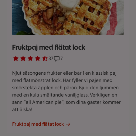
Fruktpaj med flätat lock
Betyg 4.1 av 5.
37 personer har röstat
37
Receptet har 7 kommentarer
7
Njut säsongens frukter eller bär i en klassisk paj
med flätmönstrat lock. Här fyller vi pajen med
smörstekta äpplen och päron. Bjud den ljummen
med en kula smältande vaniljglass. Verkligen en
sann ”all American pie”, som dina gäster kommer
att älska!
Fruktpaj med flätat lock