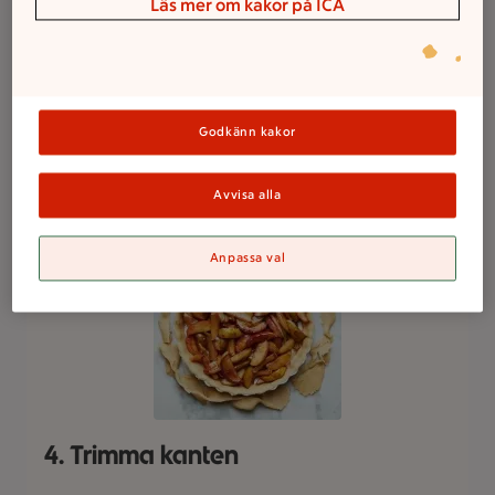
Läs mer om kakor på ICA
3. Lägg i fyllning
Bred ut fyllningen, här har vi lagt i smör- och
Godkänn kakor
kanelstekta äppel- och päronklyftor.
Avvisa alla
Anpassa val
4. Trimma kanten