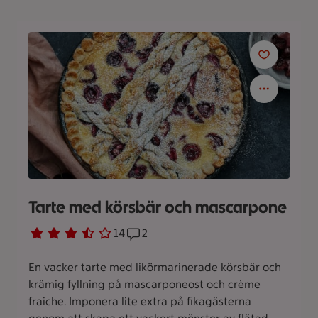
Tarte med körsbär och mascarpone
Betyg 3.2 av 5.
14 personer har röstat
14
Receptet har 2 kommentarer
2
En vacker tarte med likörmarinerade körsbär och
krämig fyllning på mascarponeost och crème
fraiche. Imponera lite extra på fikagästerna