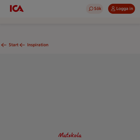
Sök
Logga in
Start
Inspiration
Rabarber- och jordgubbspaj med flätat lock. Skål med vispad
Matskola