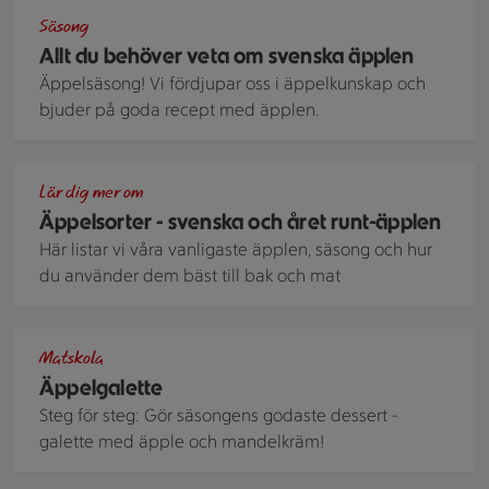
Äppelrutor med mandelmassa i långpanna
Säsong
Allt du behöver veta om svenska äpplen
Äppelsäsong! Vi fördjupar oss i äppelkunskap och
bjuder på goda recept med äpplen.
Äpplen på gren.
Lär dig mer om
Äppelsorter - svenska och året runt-äpplen
Här listar vi våra vanligaste äpplen, säsong och hur
du använder dem bäst till bak och mat
Galette med äpple och mandelkräm på ett bakplåtspapper me
Matskola
Äppelgalette
Steg för steg: Gör säsongens godaste dessert -
galette med äpple och mandelkräm!