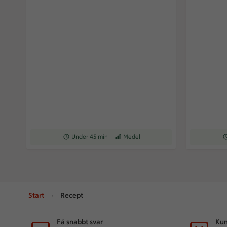
Receptet tar Under 45 min att tillaga
Under 45 min
Receptet har Medel svårighetsgrad
Medel
Re
Start
Recept
Sidfot
Få snabbt svar
Kun