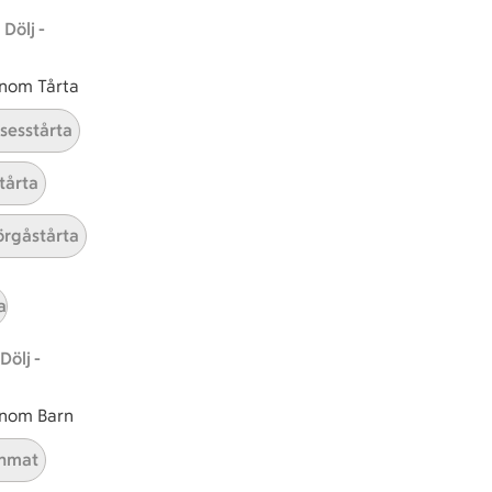
Dölj -
 inom Tårta
nsesstårta
tårta
rgåstårta
a
Dölj -
 inom Barn
nmat
ICAs inspirationsmejl