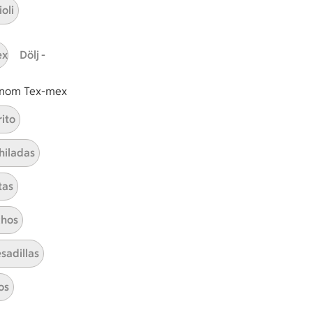
oli
tt tillaga
t har Medel svårighetsgrad
el
Receptet tar Under 30 min att tillaga
Under 30 min
Receptet har Medel svårighetsg
Medel
ex
Dölj -
 inom Tex-mex
rito
Torsk med remouladsås
hiladas
Visa alla kategorier
tas
hos
sadillas
os