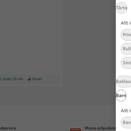
Tårta
Allt
Pri
Rull
Smö
ceptet tar Under 30 min att tillaga
Under 30 min
Receptet har Medel svårighetsgrad
Medel
Baklav
Barn
Allt
Bar
dservice
Massa erbjudanden