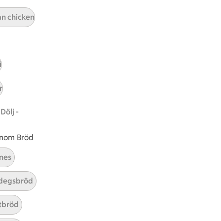
A
Prenumerera
an chicken
Hållbarhet
ICA Stiftelsen
i
En god morgondag
r
Kundservice
Dölj -
Reklamera
Återkallelser
 inom Bröd
Spärra eller beställ nytt ICA-kort
Behandling av personuppgifter
nes
Hantera cookies
degsbröd
tbröd