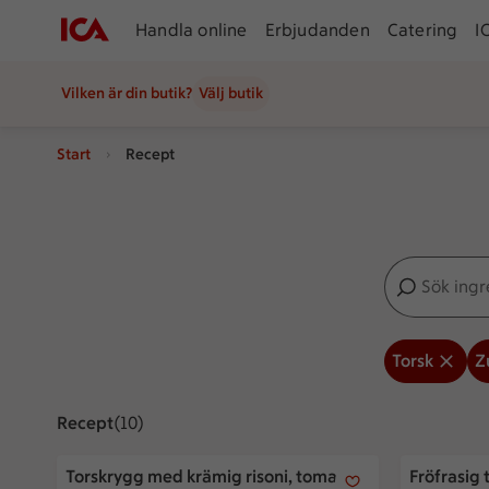
Handla online
Erbjudanden
Catering
I
Vilken är din butik?
Välj butik
Start
Recept
Sök ingredien
Inga förslag
Torsk
Z
Recept
Visar 10 stycken
(10)
Torskrygg med krämig risoni, tomat och zucchini
Fröfrasig t
Torskrygg med krämig risoni, tomat
Fröfrasig 