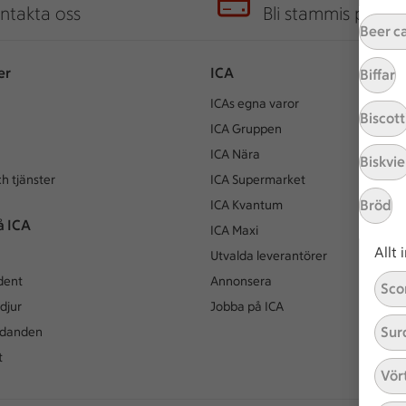
ntakta oss
Bli stammis på IC
Beer c
er
ICA
Biffar
ICAs egna varor
Biscott
ICA Gruppen
ICA Nära
Biskvie
h tjänster
ICA Supermarket
Bröd
ICA Kvantum
å ICA
ICA Maxi
Allt
Utvalda leverantörer
dent
Annonsera
Sco
djur
Jobba på ICA
Sur
udanden
t
Vör