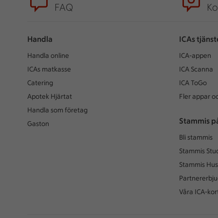
FAQ
Ko
Handla
ICAs tjänst
Handla online
ICA-appen
ICAs matkasse
ICA Scanna
Catering
ICA ToGo
Apotek Hjärtat
Fler appar oc
Handla som företag
Stammis p
Gaston
Bli stammis
Stammis Stu
Stammis Hus
Partnererbj
Våra ICA-kor