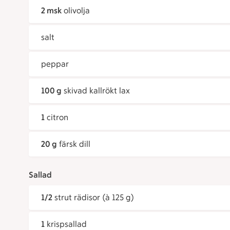
2 msk
olivolja
salt
peppar
100 g
skivad kallrökt lax
1
citron
20 g
färsk dill
Sallad
1/2
strut rädisor (à 125 g)
1
krispsallad