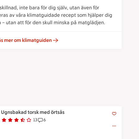
killnad, inte bara för dig själv, utan även för
reras av våra klimatguidade recept som hjälper dig
 – utan att för den skull minska på matglädjen.
äs mer om klimatguiden
Ugnsbakad torsk med örtsås
Ugnsbakad torsk med örtsås
13
6
Betyg 3.2 av 5.
13 personer har röstat
Receptet har 6 kommentarer