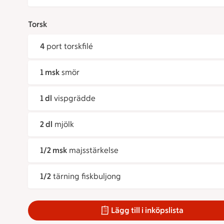
Torsk
4
port torskfilé
1 msk
smör
1 dl
vispgrädde
2 dl
mjölk
1/2 msk
majsstärkelse
1/2
tärning fiskbuljong
Lägg till i inköpslista