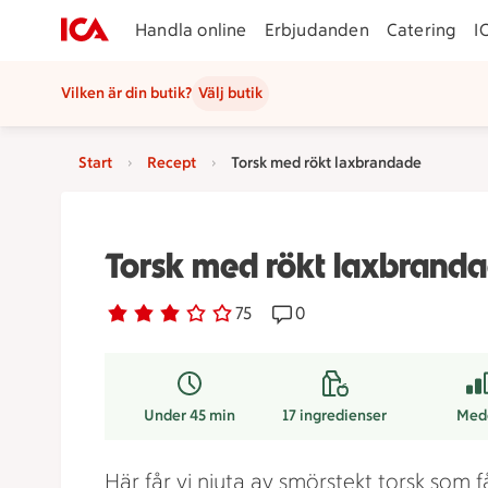
Handla online
Erbjudanden
Catering
I
Vilken är din butik?
Välj butik
Start
Recept
Torsk med rökt laxbrandade
Torsk med rökt laxbrand
Betyg 3 av 5.
75 personer har röstat
75
Receptet har 0 kommentar
0
Under 45 min
17
ingredienser
Med
Här får vi njuta av smörstekt torsk som f