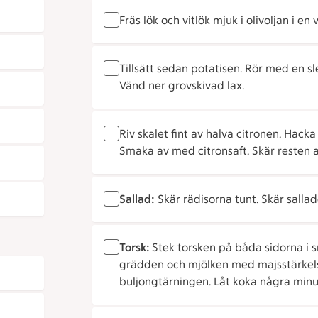
Fräs lök och vitlök mjuk i olivoljan i en v
Tillsätt sedan potatisen. Rör med en sl
Vänd ner grovskivad lax.
Riv skalet fint av halva citronen. Hacka 
Smaka av med citronsaft. Skär resten av
Sallad:
Skär rädisorna tunt. Skär salla
Torsk:
Stek torsken på båda sidorna i sm
grädden och mjölken med majsstärkels
buljongtärningen. Låt koka några minu