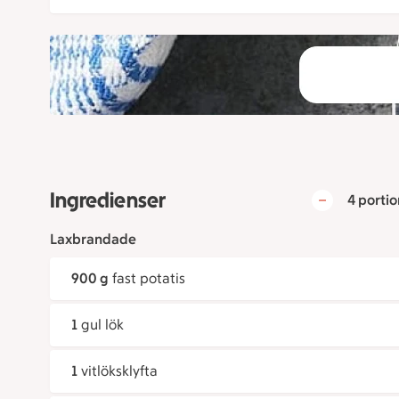
Ingredienser
4 portio
Laxbrandade
900 g
fast potatis
1
gul lök
1
vitlöksklyfta