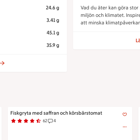
24.6 g
Vad du äter kan göra stor s
miljön och klimatet. Inspi
3.41 g
att minska klimatpåverkan
45.1 g
L
35.9 g
Fiskgryta med saffran och körsbärstomat
Fiskgryta med saffran och körsbärstomat
62
4
Betyg 4.4 av 5.
62 personer har röstat
Receptet har 4 kommentarer