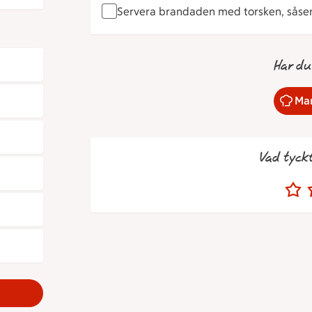
Servera brandaden med torsken, såsen,
Har du
Mar
Vad tyck