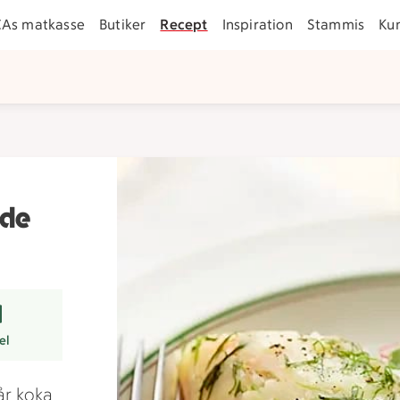
CAs matkasse
Butiker
Recept
Inspiration
Stammis
Ku
ade
er
el
år koka