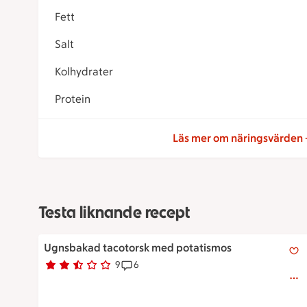
Fett
Salt
Kolhydrater
Protein
Läs mer om näringsvärden
Testa liknande recept
Ugnsbakad tacotorsk med potatismos
Ugnsbakad tacotorsk med potatismos
9
6
Betyg 2.7 av 5.
9 personer har röstat
Receptet har 6 kommentarer