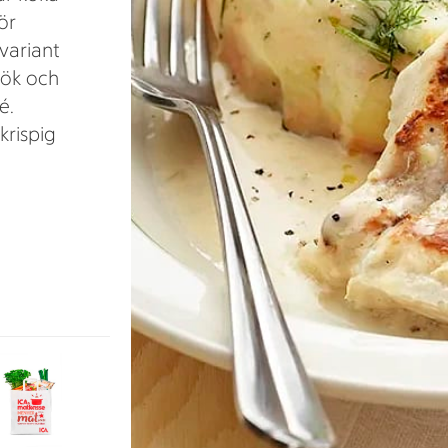
ör
variant
lök och
é.
krispig