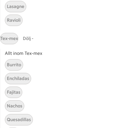
Skrei
Skrei 
Lasagne
Ravioli
Skrei kokt
Midda
Tex-mex
Dölj -
Allt inom Tex-mex
Start
Sidfot
Burrito
Få snabbt svar
Enchiladas
FAQ
Fajitas
Kundservice
Kontakta oss
Nachos
Massa erbjudanden
Quesadillas
Bli stammis på ICA