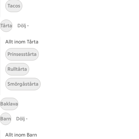
Tacos
ICAs inspirationsmejl
Prenumerera
Tårta
Dölj -
Handla
Allt inom Tårta
Handla online
ICAs matkasse
Prinsesstårta
Catering
Rulltårta
Apotek Hjärtat
Handla som företag
Smörgåstårta
Gaston
ICAs tjänster
Baklava
ICA-appen
Barn
Dölj -
ICA Scanna
ICA ToGo
Allt inom Barn