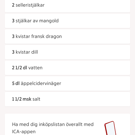
2
selleristjälkar
3
stjälkar av mangold
3
kvistar fransk dragon
3
kvistar dill
2 1/2 dl
vatten
5 dl
äppelcidervinäger
1 1/2 msk
salt
Ha med dig inköpslistan överallt med
ICA-appen